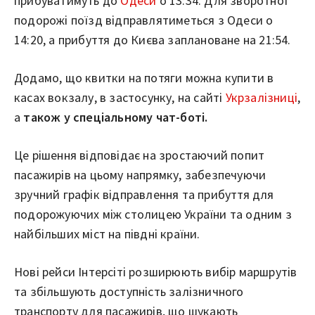
прибуватимуть до
Одеси
о 13:34. Для зворотної
подорожі поїзд відправлятиметься з Одеси о
14:20, а прибуття до Києва заплановане на 21:54.
Додамо, що квитки на потяги можна купити в
касах вокзалу, в застосунку, на сайті
Укрзалізниці
,
а
також у спеціальному чат-боті.
Це рішення відповідає на зростаючий попит
пасажирів на цьому напрямку, забезпечуючи
зручний графік відправлення та прибуття для
подорожуючих між столицею України та одним з
найбільших міст на півдні країни.
Нові рейси Інтерсіті розширюють вибір маршрутів
та збільшують доступність залізничного
транспорту для пасажирів, що шукають