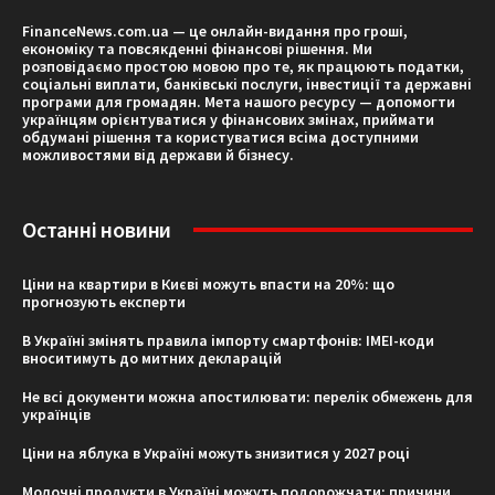
FinanceNews.com.ua — це онлайн-видання про гроші,
економіку та повсякденні фінансові рішення. Ми
розповідаємо простою мовою про те, як працюють податки,
соціальні виплати, банківські послуги, інвестиції та державні
програми для громадян. Мета нашого ресурсу — допомогти
українцям орієнтуватися у фінансових змінах, приймати
обдумані рішення та користуватися всіма доступними
можливостями від держави й бізнесу.
Останні новини
Ціни на квартири в Києві можуть впасти на 20%: що
прогнозують експерти
В Україні змінять правила імпорту смартфонів: IMEI-коди
вноситимуть до митних декларацій
Не всі документи можна апостилювати: перелік обмежень для
українців
Ціни на яблука в Україні можуть знизитися у 2027 році
Молочні продукти в Україні можуть подорожчати: причини