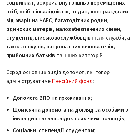
соцвиплат
, зокрема
внутрішньо переміщених
осіб
,
осіб з інвалідністю
,
родин, постраждалих
від аварії на ЧАЕС
,
багатодітних родин
,
одиноких матерів
,
малозабезпечених сімей
,
студентів
,
військовослужбовців
після служби, а
також
опікунів, патронатних вихователів,
прийомних батьків
та інших категорій.
Серед основних видів допомог, які тепер
адмініструватиме
Пенсійний фонд
:
Допомога ВПО на проживання
;
Щомісячна допомога на догляд за особами з
інвалідністю внаслідок психічних розладів
;
Соціальні стипендії студентам
;