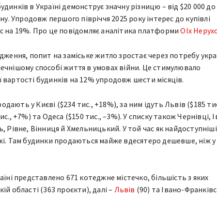
динків в Україні демонструє значну різницю – від $20 000 до
ону. Упродовж першого півріччя 2025 року інтерес до купівлі
с на 19%. Про це повідомляє аналітика платформи
Olx Нерух
дження, попит на заміське житло зростає через потребу укра
ечнішому способі життя в умовах війни. Це стимулювало
 вартості будинків на 12% упродовж шести місяців.
ають у Києві ($234 тис., +18%), за ним ідуть Львів ($185 тис
с., +7%) та Одеса ($150 тис., –3%). У списку також Чернівці, 
, Рівне, Вінниця й Хмельницький. У той час як найдоступніші
жі. Там будинки продаються майже вдесятеро дешевше, ніж у
аїні представлено 671 котеджне містечко, більшість з яких
ій області (363 проєкти), далі –
Львів
(90) та Івано-Франків