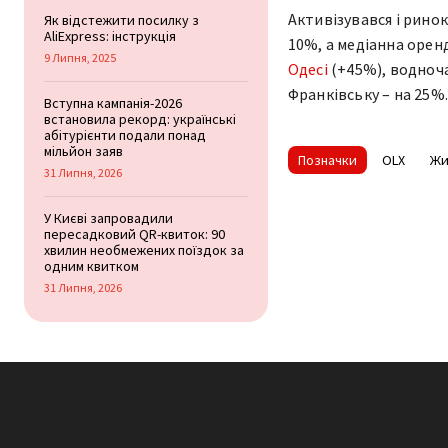
Активізувався і ринок
Як відстежити посилку з
AliExpress: інструкція
10%, а медіанна орен
9 Липня, 2025
Одесі
(+45%), водноча
Франківську – на 25%.
Вступна кампанія-2026
встановила рекорд: українські
абітурієнти подали понад
мільйон заяв
Позначки
OLX
Жи
31 Липня, 2026
У Києві запровадили
пересадковий QR-квиток: 90
хвилин необмежених поїздок за
одним квитком
31 Липня, 2026