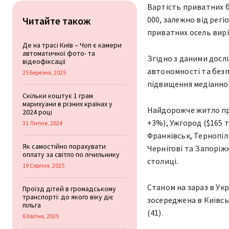
Вартість приватних бу
Читайте також
000, залежно від регі
приватних осель вирі
Де на трасі Київ – Чоп є камери
автоматичної фото- та
Згідно з даними дослі
відеофіксації
автономності та безп
25 Березня, 2025
підвищення медіанної
Скільки коштує 1 грам
марихуани в різних країнах у
Найдорожче житло прод
2024 році
+3%), Ужгород ($165 ти
31 Липня, 2024
Франківськ, Тернопіль
Як самостійно порахувати
Чернігові та Запоріж
оплату за світло по лічильнику
столиці.
19 Серпня, 2025
Станом на зараз в Укр
Проїзд дітей в громадському
транспорті: до якого віку діє
зосереджена в Київськ
пільга
(41).
6 Квітня, 2025