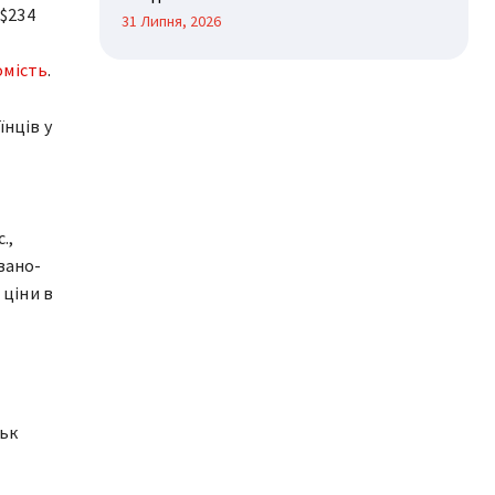
 $234
31 Липня, 2026
омість
.
їнців у
.,
Івано-
 ціни в
ськ