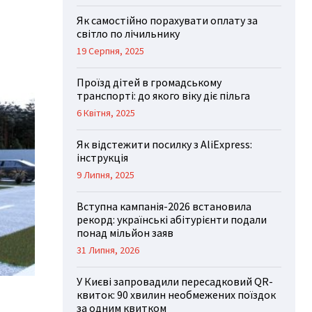
Як самостійно порахувати оплату за
світло по лічильнику
19 Серпня, 2025
Проїзд дітей в громадському
транспорті: до якого віку діє пільга
6 Квітня, 2025
Як відстежити посилку з AliExpress:
інструкція
9 Липня, 2025
Вступна кампанія-2026 встановила
рекорд: українські абітурієнти подали
понад мільйон заяв
31 Липня, 2026
У Києві запровадили пересадковий QR-
квиток: 90 хвилин необмежених поїздок
за одним квитком