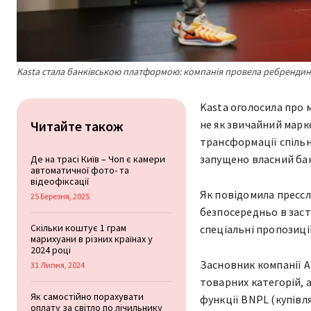
Kasta стала банківською платформою: компанія провела ребрендинг 
Kasta оголосила про 
Читайте також
не як звичайний марке
трансформації спіль
запущено власний бан
Де на трасі Київ – Чоп є камери
автоматичної фото- та
відеофіксації
Як повідомила прессл
25 Березня, 2025
безпосередньо в заст
Скільки коштує 1 грам
спеціальні пропозиції
марихуани в різних країнах у
2024 році
Засновник компанії А
31 Липня, 2024
товарних категорій, 
Як самостійно порахувати
функції BNPL (купівл
оплату за світло по лічильнику