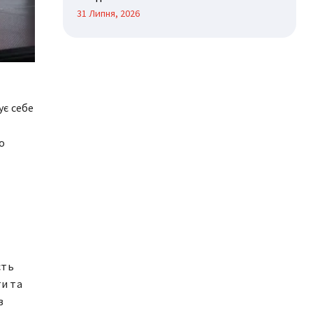
31 Липня, 2026
ує себе
о
сть
и та
в