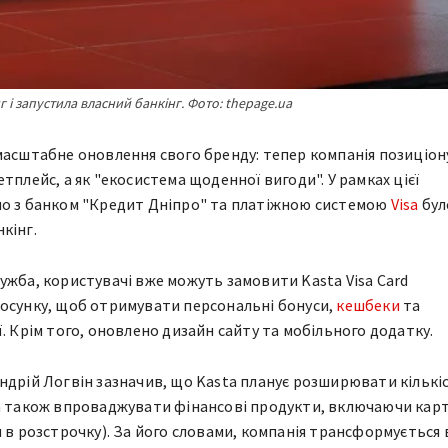
і запустила власний банкінг. Фото: thepage.ua
масштабне оновлення свого бренду: тепер компанія позиціон
тплейс, а як "екосистема щоденної вигоди". У рамках цієї
но з банком "Кредит Дніпро" та платіжною системою
Visa
бул
кінг.
ужба, користувачі вже можуть замовити Kasta Visa Card
осунку, щоб отримувати персональні бонуси,
кешбеки
та
. Крім того, оновлено дизайн сайту та мобільного додатку.
ндрій Логвін зазначив, що Kasta планує розширювати кількі
а також впроваджувати фінансові продукти, включаючи карт
я в розстрочку). За його словами, компанія трансформується 