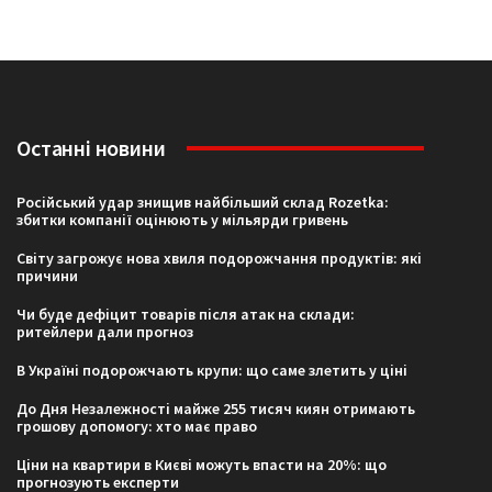
Останні новини
Російський удар знищив найбільший склад Rozetka:
збитки компанії оцінюють у мільярди гривень
Світу загрожує нова хвиля подорожчання продуктів: які
причини
Чи буде дефіцит товарів після атак на склади:
ритейлери дали прогноз
В Україні подорожчають крупи: що саме злетить у ціні
До Дня Незалежності майже 255 тисяч киян отримають
грошову допомогу: хто має право
Ціни на квартири в Києві можуть впасти на 20%: що
прогнозують експерти