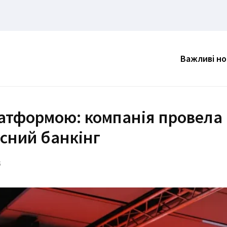
Важливі н
латформою: компанія провела
асний банкінг
5