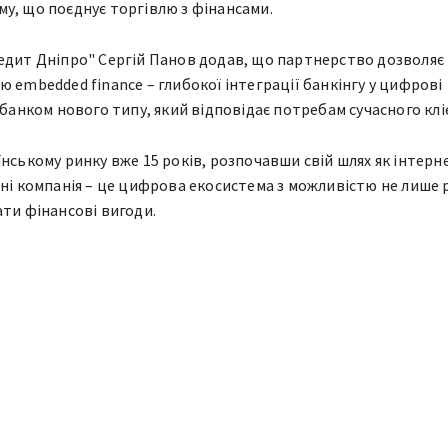
у, що поєднує торгівлю з фінансами.
едит Дніпро" Сергій Панов додав, що партнерство дозволяє
 embedded finance – глибокої інтеграції банкінгу у цифрові
 банком нового типу, який відповідає потребам сучасного клі
їнському ринку вже 15 років, розпочавши свій шлях як інтерн
дні компанія – це цифрова екосистема з можливістю не лише
ати фінансові вигоди.