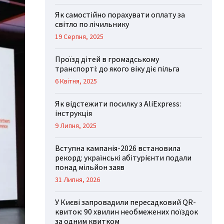
Як самостійно порахувати оплату за
світло по лічильнику
19 Серпня, 2025
Проїзд дітей в громадському
транспорті: до якого віку діє пільга
6 Квітня, 2025
Як відстежити посилку з AliExpress:
інструкція
9 Липня, 2025
Вступна кампанія-2026 встановила
рекорд: українські абітурієнти подали
понад мільйон заяв
31 Липня, 2026
У Києві запровадили пересадковий QR-
квиток: 90 хвилин необмежених поїздок
за одним квитком