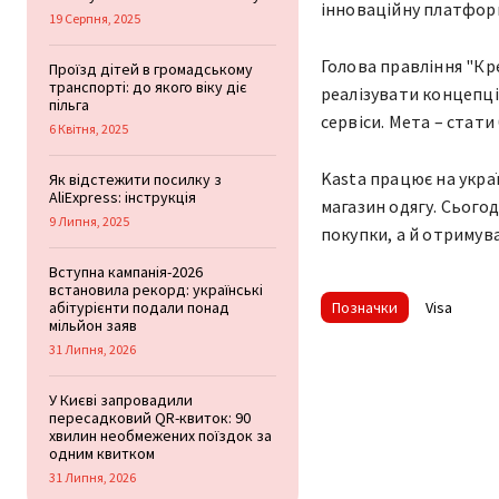
інноваційну платформ
19 Серпня, 2025
Голова правління "Кр
Проїзд дітей в громадському
транспорті: до якого віку діє
реалізувати концепцію
пільга
сервіси. Мета – стати
6 Квітня, 2025
Kasta працює на укра
Як відстежити посилку з
AliExpress: інструкція
магазин одягу. Сього
9 Липня, 2025
покупки, а й отримув
Вступна кампанія-2026
встановила рекорд: українські
абітурієнти подали понад
Позначки
Visa
мільйон заяв
31 Липня, 2026
У Києві запровадили
пересадковий QR-квиток: 90
хвилин необмежених поїздок за
одним квитком
31 Липня, 2026