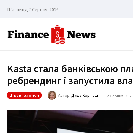
П'ятниця, 7 Серпня, 2026
Kasta стала банківською п
ребрендинг і запустила вл
Цікаві записи
Автор
Даша Корнюш
2 Серпня, 202