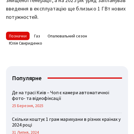
знищеної генерації, а на 2025 рік уряд запланував
введення в експлуатацію ще близько 1 ГВт нових
потужностей.
Позначки
Газ
Опалювальний сезон
Юлія Свириденко
Популярне
Де на трасі Київ – Чоп є камери автоматичної
фото- та відеофіксації
25 Березня, 2025
Скільки коштує 1 грам марихуани в різних країнах у
2024 році
31 Липня, 2024