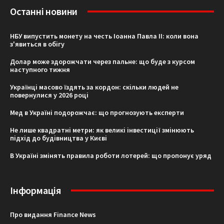
Останні новини
НБУ випустить монету на честь Іоанна Павла II: коли вона
з'явиться в обігу
Долар може здорожчати через пальне: що буде з курсом
наступного тижня
Українці масово їздять за кордон: скільки людей не
повернулися у 2026 році
Мед в Україні подорожчає: що прогнозують експерти
Не лише квадратні метри: як великі інвестиції змінюють
підхід до будівництва у Києві
В Україні змінять правила роботи лотерей: що пропонує уряд
Інформація
Про видання Finance News