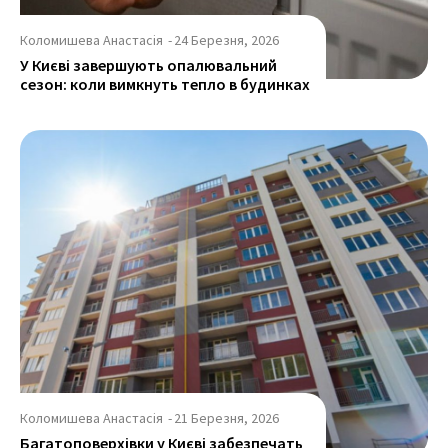
Коломишева Анастасія
-
24 Березня, 2026
У Києві завершують опалювальний
сезон: коли вимкнуть тепло в будинках
Коломишева Анастасія
-
21 Березня, 2026
Багатоповерхівки у Києві забезпечать