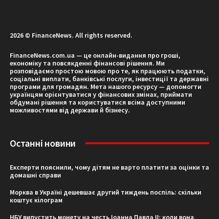
2026 © FinanceNews. All rights reserved.
FinanceNews.com.ua — це онлайн-видання про гроші,
економіку та повсякденні фінансові рішення. Ми
розповідаємо простою мовою про те, як працюють податки,
соціальні виплати, банківські послуги, інвестиції та державні
програми для громадян. Мета нашого ресурсу — допомогти
українцям орієнтуватися у фінансових змінах, приймати
обдумані рішення та користуватися всіма доступними
можливостями від держави й бізнесу.
Останні новини
Експерти пояснили, чому дітям не варто платити за оцінки та
домашні справи
Морква в Україні дешевшає другий тиждень поспіль: скільки
коштує кілограм
НБУ випустить монету на честь Іоанна Павла II: коли вона