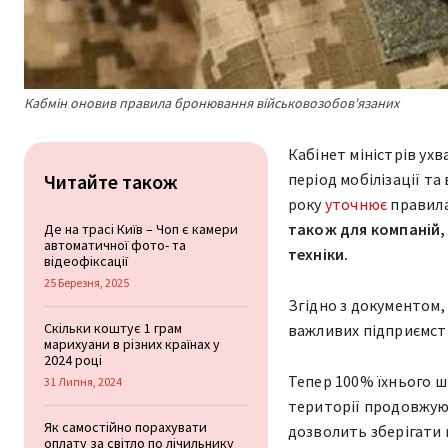
Кабмін оновив правила бронювання військовозобов'язаних
Кабінет міністрів ухв
Читайте також
період мобілізації та
року
уточнює
правила
також для компаній,
Де на трасі Київ – Чоп є камери
автоматичної фото- та
техніки.
відеофіксації
25 Березня, 2025
Згідно з документом,
Скільки коштує 1 грам
важливих підприємств
марихуани в різних країнах у
2024 році
Тепер 100% їхнього ш
31 Липня, 2024
території продовжую
Як самостійно порахувати
дозволить зберігати
оплату за світло по лічильнику