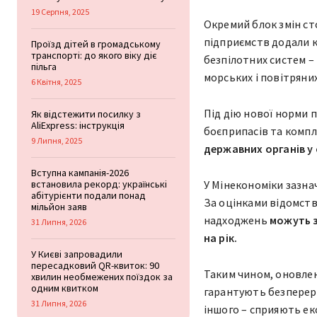
19 Серпня, 2025
Окремий блок змін ст
підприємств додали 
Проїзд дітей в громадському
транспорті: до якого віку діє
безпілотних систем –
пільга
морських і повітряни
6 Квітня, 2025
Під дію нової норми 
Як відстежити посилку з
AliExpress: інструкція
боєприпасів та комп
9 Липня, 2025
державних органів у
Вступна кампанія-2026
встановила рекорд: українські
У Мінекономіки зазна
абітурієнти подали понад
За оцінками відомст
мільйон заяв
надходжень
можуть з
31 Липня, 2026
на рік.
У Києві запровадили
пересадковий QR-квиток: 90
Таким чином, оновлен
хвилин необмежених поїздок за
одним квитком
гарантують безперерв
31 Липня, 2026
іншого – сприяють еко