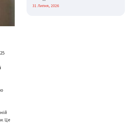
31 Липня, 2026
025
ї
но
ній
и. Це