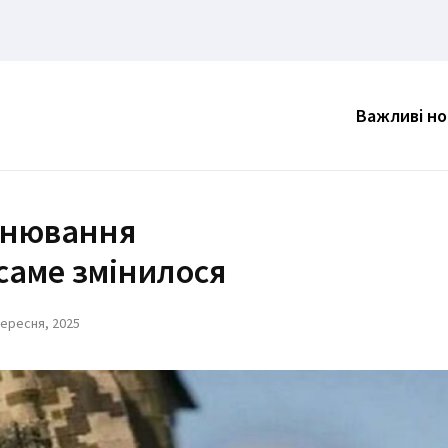
Важливі н
онювання
саме змінилося
Вересня, 2025