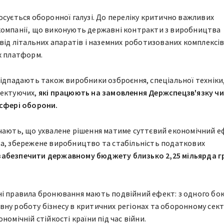
осується оборонної галузі. До переліку критично важливих
компанії, що виконують державні контракти з виробництва
 від літальних апаратів і наземних роботизованих комплексів
х платформ.
підпадають також виробники озброєння, спеціальної техніки
лектуючих,
які працюють на замовлення Держспецзв'язку чи
 сфері оборони.
чають, що ухвалене рішення матиме суттєвий економічний е
ва, збережене виробництво та стабільність податкових
абезпечити державному бюджету близько 2,25 мільярда г
і правила бронювання мають подвійний ефект: з одного бок
ну роботу бізнесу в критичних регіонах та оборонному секто
номічній стійкості країни під час війни.