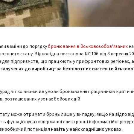
алив зміни до порядку
бронювання військовозобов'язаних
на
 воєнного стану. Відповідна постанова №1106 від 8 вересня 2
 для підприємств, що працюють у прифронтових регіонах,
а
 залучених до виробництва безпілотних систем і військово
 уряд чітко визначив умови бронювання працівників критич
, розташованих у зонах бойових дій.
тату може отримати бронь лише у випадку, якщо на відповід
ть функціонувати державні електронні інформаційні ресурс
 виробничий потенціал
навіть у найскладніших умовах.