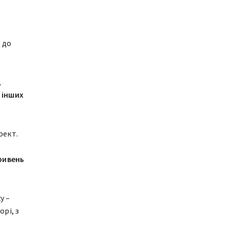
 до
,
 інших
фект.
ривень
у –
рі, з