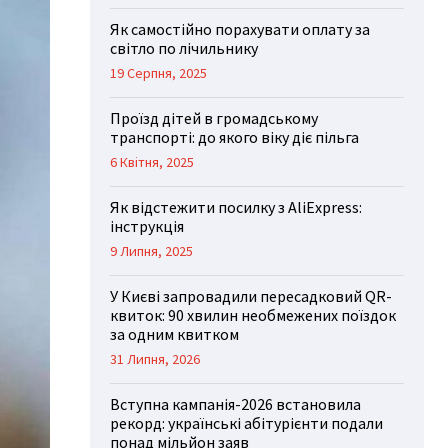
Як самостійно порахувати оплату за
світло по лічильнику
19 Серпня, 2025
Проїзд дітей в громадському
транспорті: до якого віку діє пільга
6 Квітня, 2025
Як відстежити посилку з AliExpress:
інструкція
9 Липня, 2025
У Києві запровадили пересадковий QR-
квиток: 90 хвилин необмежених поїздок
за одним квитком
31 Липня, 2026
Вступна кампанія-2026 встановила
рекорд: українські абітурієнти подали
понад мільйон заяв