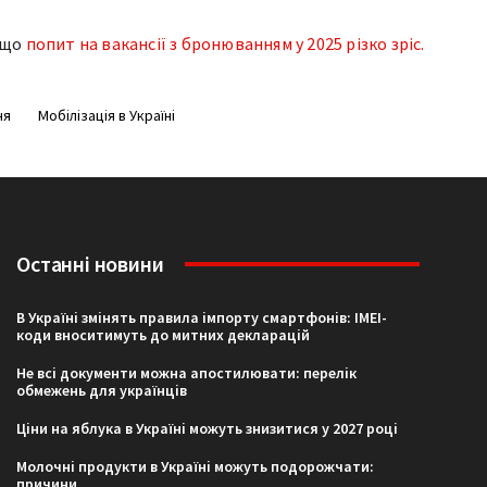
 що
попит на вакансії з бронюванням у 2025 різко зріс.
ня
Мобілізація в Україні
Останні новини
В Україні змінять правила імпорту смартфонів: IMEI-
коди вноситимуть до митних декларацій
Не всі документи можна апостилювати: перелік
обмежень для українців
Ціни на яблука в Україні можуть знизитися у 2027 році
Молочні продукти в Україні можуть подорожчати:
причини