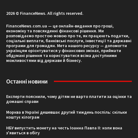
2026 © FinanceNews. All rights reserved.
FinanceNews.com.ua — це онлайн-видання про гроші,
економіку та повсякденні фінансові рішення. Ми
розповідаємо простою мовою про те, як працюють податки,
соціальні виплати, банківські послуги, інвестиції та державні
програми для громадян. Мета нашого ресурсу — допомогти
українцям орієнтуватися у фінансових змінах, приймати
обдумані рішення та користуватися всіма доступними
можливостями від держави й бізнесу.
Останні новини
Експерти пояснили, чому дітям не варто платити за оцінки та
домашні справи
Морква в Україні дешевшає другий тиждень поспіль: скільки
коштує кілограм
НБУ випустить монету на честь Іоанна Павла II: коли вона
з'явиться в обігу