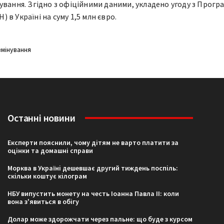
ування. Згідно з офіційними даними, укладено угоду з Прог
в Україні на суму 1,5 млн євро.
мінування
Останні новини
Експерти пояснили, чому дітям не варто платити за
оцінки та домашні справи
Морква в Україні дешевшає другий тиждень поспіль:
скільки коштує кілограм
НБУ випустить монету на честь Іоанна Павла II: коли
вона з'явиться в обігу
Долар може здорожчати через пальне: що буде з курсом