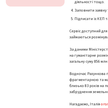
діяльності тощо.
Заповнити заявку 
Підписати їх КЕП т
Сервіс доступний для 
займаються розмінува
За даними Міністерст
на гуманітарне розмі
загальну суму 856 млн 
Водночас Рахункова 
фрагментарною та ма
близько 83 років на 
забруднення земельних
Нагадаємо, Італія
ого