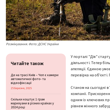
Розмінування. Фото: ДСНС України
У порталі "Дія" стар
Читайте також
діяльності. Тепер бі
апеляції. Єдиною умо
перевірка на об'єкті.
Де на трасі Київ – Чоп є камери
автоматичної фото- та
відеофіксації
Станом на сьогодні в 
25 Березня, 2025
компанії. Прискоренн
Скільки коштує 1 грам
одним із ключових пр
марихуани в різних країнах у
рівнем мінного забру
2024 році