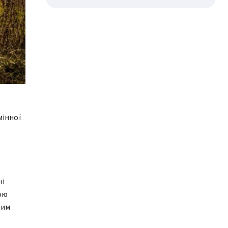
мінної
ні
ою
щим