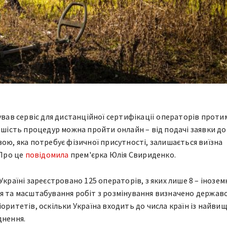
тував сервіс для дистанційної сертифікації операторів проти
льшість процедур можна пройти онлайн – від подачі заявки до
вою, яка потребує фізичної присутності, залишається виїзна
 Про це
повідомила
прем'єрка Юлія Свириденко.
Україні зареєстровано 125 операторів, з яких лише 8 – інозем
я та масштабування робіт з розмінування визначено держав
іоритетів, оскільки Україна входить до числа країн із найви
днення.