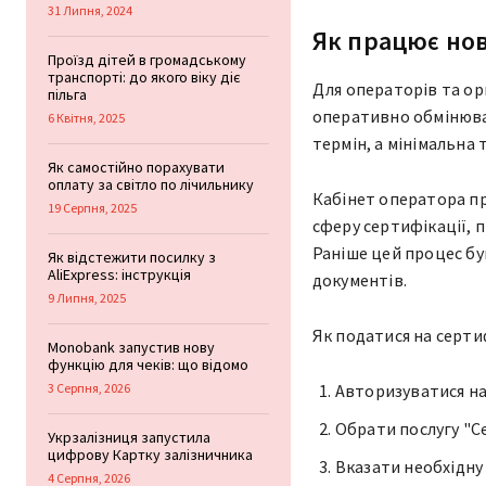
31 Липня, 2024
Як працює нов
Проїзд дітей в громадському
транспорті: до якого віку діє
Для операторів та ор
пільга
оперативно обмінюва
6 Квітня, 2025
термін, а мінімальна 
Як самостійно порахувати
оплату за світло по лічильнику
Кабінет оператора п
19 Серпня, 2025
сферу сертифікації, 
Раніше цей процес бу
Як відстежити посилку з
AliExpress: інструкція
документів.
9 Липня, 2025
Як податися на серти
Monobank запустив нову
функцію для чеків: що відомо
3 Серпня, 2026
Авторизуватися на
Обрати послугу "С
Укрзалізниця запустила
цифрову Картку залізничника
Вказати необхідну
4 Серпня, 2026