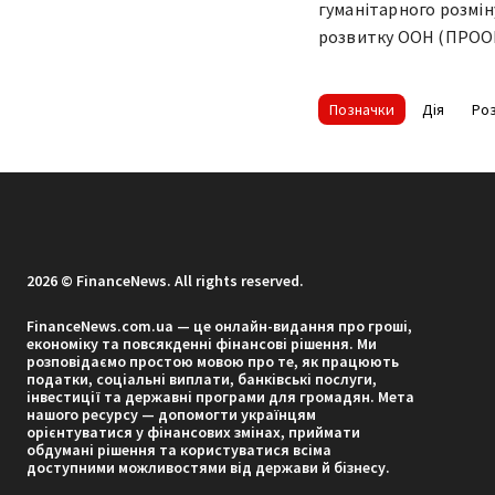
гуманітарного розмін
розвитку ООН (ПРООН) 
Позначки
Дія
Роз
2026 © FinanceNews. All rights reserved.
FinanceNews.com.ua — це онлайн-видання про гроші,
економіку та повсякденні фінансові рішення. Ми
розповідаємо простою мовою про те, як працюють
податки, соціальні виплати, банківські послуги,
інвестиції та державні програми для громадян. Мета
нашого ресурсу — допомогти українцям
орієнтуватися у фінансових змінах, приймати
обдумані рішення та користуватися всіма
доступними можливостями від держави й бізнесу.