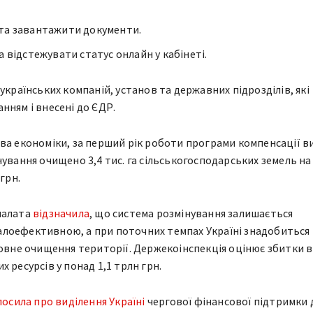
та завантажити документи.
а відстежувати статус онлайн у кабінеті.
українських компаній, установ та державних підрозділів, які
нням і внесені до ЄДР.
ва економіки, за перший рік роботи програми компенсації в
нування очищено 3,4 тис. га сільськогосподарських земель на
грн.
палата
відзначила
, що система розмінування залишається
лоефективною, а при поточних темпах Україні знадобиться
повне очищення території. Держекоінспекція оцінює збитки в
 ресурсів у понад 1,1 трлн грн.
лосила про виділення Україні
чергової фінансової підтримки 