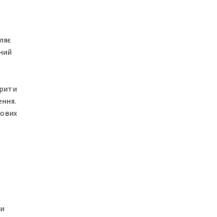
ляє
ний
ирити
ення.
рових
ри