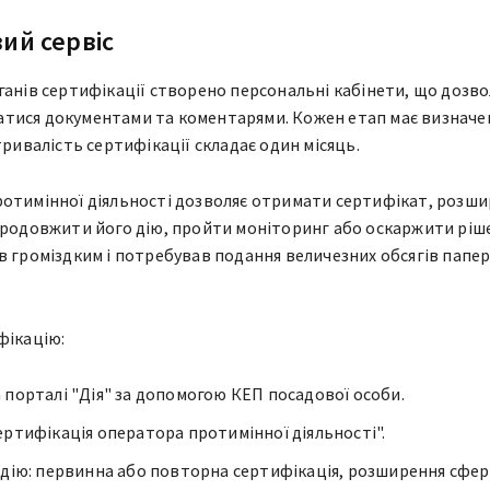
ий сервіс
ганів сертифікації створено персональні кабінети, що дозво
тися документами та коментарями. Кожен етап має визначе
тривалість сертифікації складає один місяць.
ротимінної діяльності дозволяє отримати сертифікат, розш
продовжити його дію, пройти моніторинг або оскаржити ріш
в громіздким і потребував подання величезних обсягів папе
фікацію:
 порталі "Дія" за допомогою КЕП посадової особи.
ертифікація оператора протимінної діяльності".
 дію: первинна або повторна сертифікація, розширення сфе