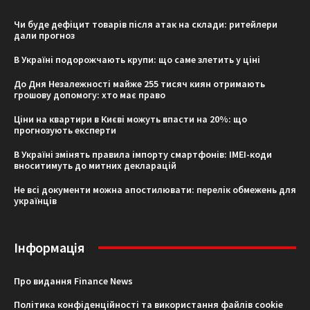
Чи буде дефіцит товарів після атак на склади: ритейлери
дали прогноз
В Україні подорожчають крупи: що саме злетить у ціні
До Дня Незалежності майже 255 тисяч киян отримають
грошову допомогу: хто має право
Ціни на квартири в Києві можуть впасти на 20%: що
прогнозують експерти
В Україні змінять правила імпорту смартфонів: IMEI-коди
вноситимуть до митних декларацій
Не всі документи можна апостилювати: перелік обмежень для
українців
Інформація
Про видання Finance News
Політика конфіденційності та використання файлів cookie