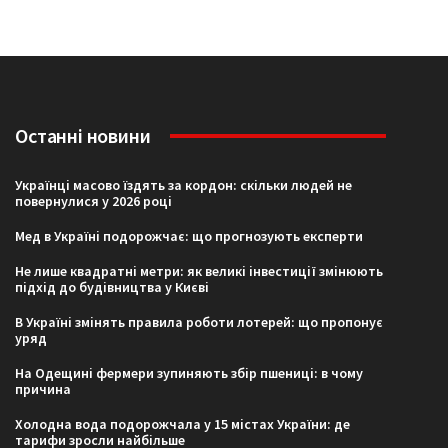
Останні новини
Українці масово їздять за кордон: скільки людей не
повернулися у 2026 році
Мед в Україні подорожчає: що прогнозують експерти
Не лише квадратні метри: як великі інвестиції змінюють
підхід до будівництва у Києві
В Україні змінять правила роботи лотерей: що пропонує
уряд
На Одещині фермери зупиняють збір пшениці: в чому
причина
Холодна вода подорожчала у 15 містах України: де
тарифи зросли найбільше