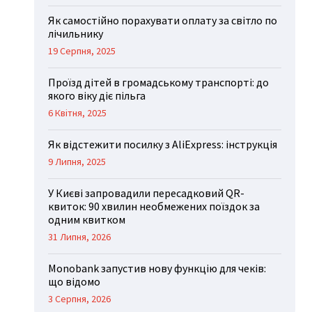
Як самостійно порахувати оплату за світло по
лічильнику
19 Серпня, 2025
Проїзд дітей в громадському транспорті: до
якого віку діє пільга
6 Квітня, 2025
Як відстежити посилку з AliExpress: інструкція
9 Липня, 2025
У Києві запровадили пересадковий QR-
квиток: 90 хвилин необмежених поїздок за
одним квитком
31 Липня, 2026
Monobank запустив нову функцію для чеків:
що відомо
3 Серпня, 2026