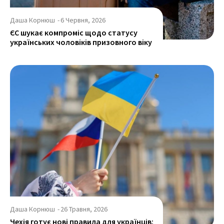
Даша Корнюш
-
6 Червня, 2026
ЄС шукає компроміс щодо статусу
українських чоловіків призовного віку
Даша Корнюш
-
26 Травня, 2026
Чехія готує нові правила для українців: