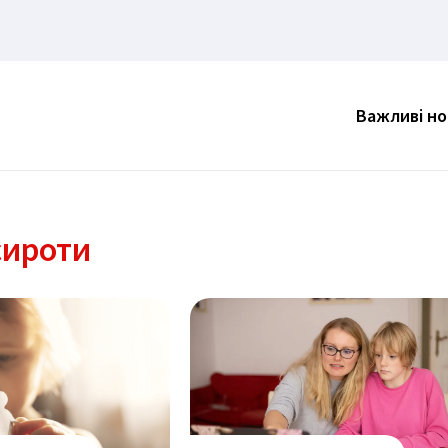
Важливі н
сироти