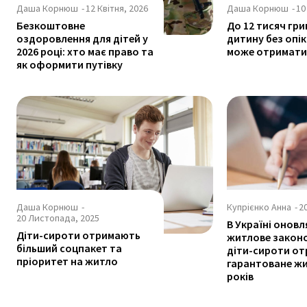
Даша Корнюш
-
12 Квітня, 2026
Даша Корнюш
-
10
Безкоштовне
До 12 тисяч гри
оздоровлення для дітей у
дитину без опіки
2026 році: хто має право та
може отримати
як оформити путівку
Даша Корнюш
-
Купрієнко Анна
-
2
20 Листопада, 2025
В Україні оновл
Діти-сироти отримають
житлове закон
більший соцпакет та
діти-сироти о
пріоритет на житло
гарантоване жи
років