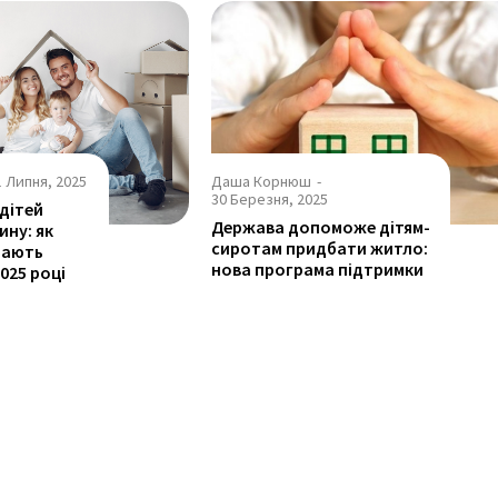
1 Липня, 2025
Даша Корнюш
-
30 Березня, 2025
 дітей
Держава допоможе дітям-
ину: як
сиротам придбати житло:
мають
нова програма підтримки
025 році