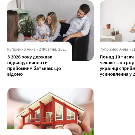
Купрієнко Анна
-
2 Жовтня, 2025
Купрієнко Анна
-
3
З 2026 року держава
Понад 10 тисяч
підвищує виплати
чекають на род
прийомним батькам: що
українці сприй
відомо
усиновлення у 2