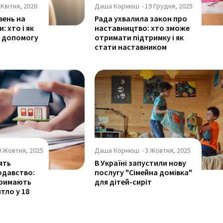
 Квітня, 2026
Даша Корнюш
-
19 Грудня, 2025
вень на
Рада ухвалила закон про
: хто і як
наставництво: хто зможе
 допомогу
отримати підтримку і як
стати наставником
0 Жовтня, 2025
Даша Корнюш
-
3 Жовтня, 2025
ять
В Україні запустили нову
одавство:
послугу "Сімейна домівка"
тримають
для дітей-сиріт
тло у 18