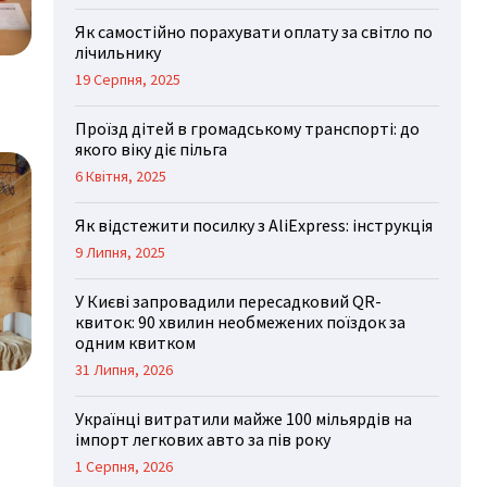
Як самостійно порахувати оплату за світло по
лічильнику
19 Серпня, 2025
Проїзд дітей в громадському транспорті: до
якого віку діє пільга
6 Квітня, 2025
Як відстежити посилку з AliExpress: інструкція
9 Липня, 2025
У Києві запровадили пересадковий QR-
квиток: 90 хвилин необмежених поїздок за
одним квитком
31 Липня, 2026
Українці витратили майже 100 мільярдів на
імпорт легкових авто за пів року
1 Серпня, 2026