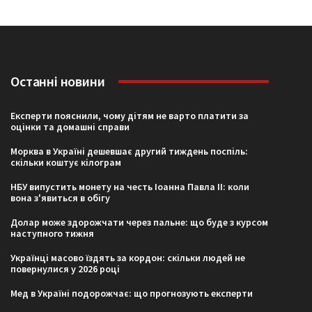
Останні новини
Експерти пояснили, чому дітям не варто платити за
оцінки та домашні справи
Морква в Україні дешевшає другий тиждень поспіль:
скільки коштує кілограм
НБУ випустить монету на честь Іоанна Павла II: коли
вона з'явиться в обігу
Долар може здорожчати через пальне: що буде з курсом
наступного тижня
Українці масово їздять за кордон: скільки людей не
повернулися у 2026 році
Мед в Україні подорожчає: що прогнозують експерти