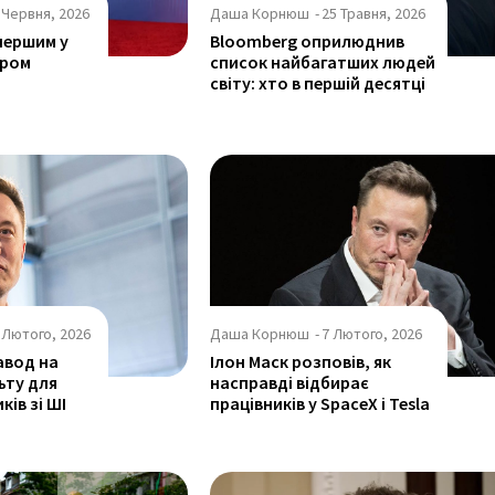
 Червня, 2026
Даша Корнюш
-
25 Травня, 2026
першим у
Bloomberg оприлюднив
ером
список найбагатших людей
світу: хто в першій десятці
 Лютого, 2026
Даша Корнюш
-
7 Лютого, 2026
авод на
Ілон Маск розповів, як
льту для
насправді відбирає
ків зі ШІ
працівників у SpaceX і Tesla