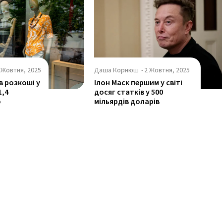
 Жовтня, 2025
Даша Корнюш
-
2 Жовтня, 2025
в розкоші у
Ілон Маск першим у світі
1,4
досяг статків у 500
о
мільярдів доларів