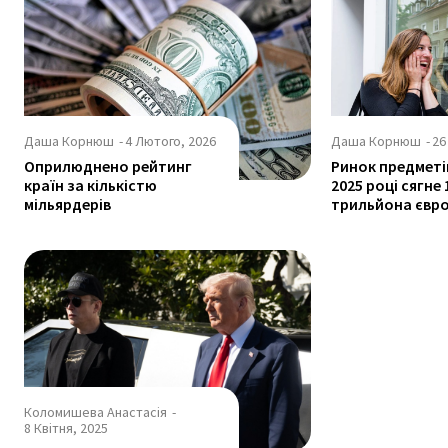
Даша Корнюш
-
4 Лютого, 2026
Даша Корнюш
-
26
Оприлюднено рейтинг
Ринок предметі
країн за кількістю
2025 році сягне 
мільярдерів
трильйона євр
Коломишева Анастасія
-
8 Квітня, 2025