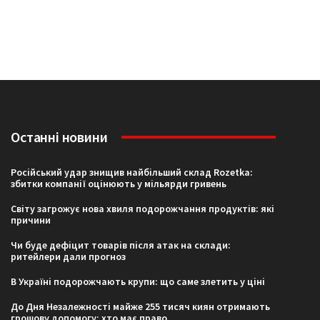
Останні новини
Російський удар знищив найбільший склад Rozetka:
збитки компанії оцінюють у мільярди гривень
Світу загрожує нова хвиля подорожчання продуктів: які
причини
Чи буде дефіцит товарів після атак на склади:
ритейлери дали прогноз
В Україні подорожчають крупи: що саме злетить у ціні
До Дня Незалежності майже 255 тисяч киян отримають
грошову допомогу: хто має право