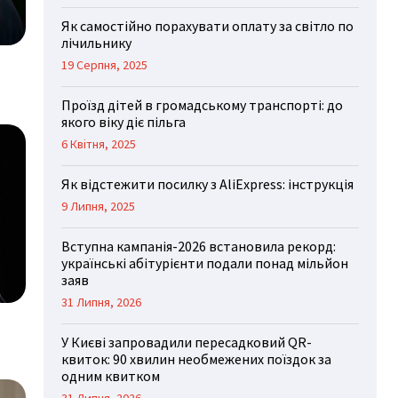
Як самостійно порахувати оплату за світло по
лічильнику
19 Серпня, 2025
Проїзд дітей в громадському транспорті: до
якого віку діє пільга
6 Квітня, 2025
Як відстежити посилку з AliExpress: інструкція
9 Липня, 2025
Вступна кампанія-2026 встановила рекорд:
українські абітурієнти подали понад мільйон
заяв
31 Липня, 2026
У Києві запровадили пересадковий QR-
квиток: 90 хвилин необмежених поїздок за
одним квитком