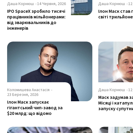
Даша Корнюш
-
14 Червня, 2026
Даша Корнюш
-
12
IPO SpaceX зробило тисячі
Ілон Маск став 
працівників мільйонерами:
світі трильйон
від зварювальників до
інженерів
Коломишева Анастасія
-
Даша Корнюш
-
12
23 Березня, 2026
Маск задумав з
Ілон Маск запускає
Місяці і катапу
гігантський чип-завод за
запуску супутни
$20 млрд: що відомо