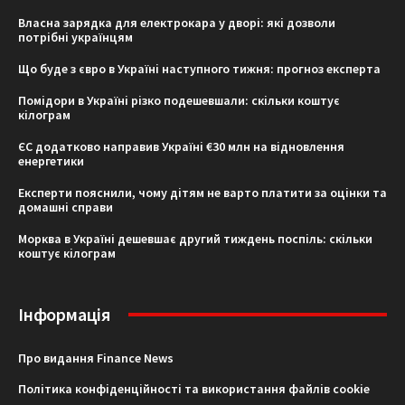
Власна зарядка для електрокара у дворі: які дозволи
потрібні українцям
Що буде з євро в Україні наступного тижня: прогноз експерта
Помідори в Україні різко подешевшали: скільки коштує
кілограм
ЄС додатково направив Україні €30 млн на відновлення
енергетики
Експерти пояснили, чому дітям не варто платити за оцінки та
домашні справи
Морква в Україні дешевшає другий тиждень поспіль: скільки
коштує кілограм
Інформація
Про видання Finance News
Політика конфіденційності та використання файлів cookie