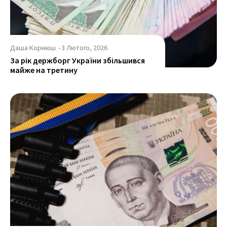
Даша Корнюш
-
3 Лютого, 2026
За рік держборг України збільшився
майже на третину