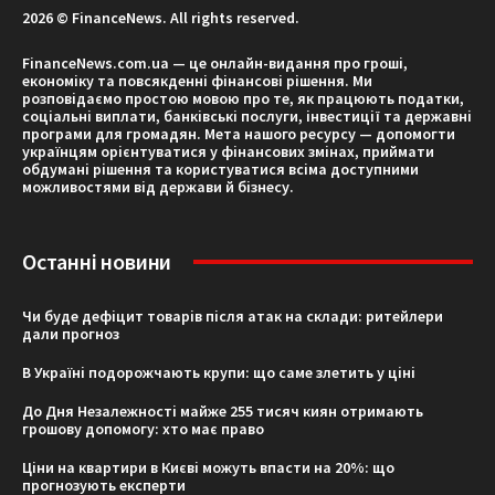
2026 © FinanceNews. All rights reserved.
FinanceNews.com.ua — це онлайн-видання про гроші,
економіку та повсякденні фінансові рішення. Ми
розповідаємо простою мовою про те, як працюють податки,
соціальні виплати, банківські послуги, інвестиції та державні
програми для громадян. Мета нашого ресурсу — допомогти
українцям орієнтуватися у фінансових змінах, приймати
обдумані рішення та користуватися всіма доступними
можливостями від держави й бізнесу.
Останні новини
Чи буде дефіцит товарів після атак на склади: ритейлери
дали прогноз
В Україні подорожчають крупи: що саме злетить у ціні
До Дня Незалежності майже 255 тисяч киян отримають
грошову допомогу: хто має право
Ціни на квартири в Києві можуть впасти на 20%: що
прогнозують експерти