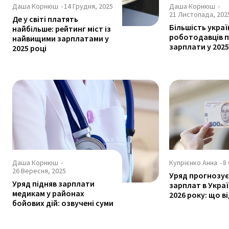
Даша Корнюш
-
14 Грудня, 2025
Даша Корнюш
-
21 Листопада, 202
Де у світі платять
Більшість укра
найбільше: рейтинг міст із
роботодавців 
найвищими зарплатами у
зарплати у 2025
2025 році
Даша Корнюш
-
Купрієнко Анна
-
8
26 Вересня, 2025
Уряд прогнозує
Уряд підняв зарплати
зарплат в Украї
медикам у районах
2026 року: що в
бойових дій: озвучені суми