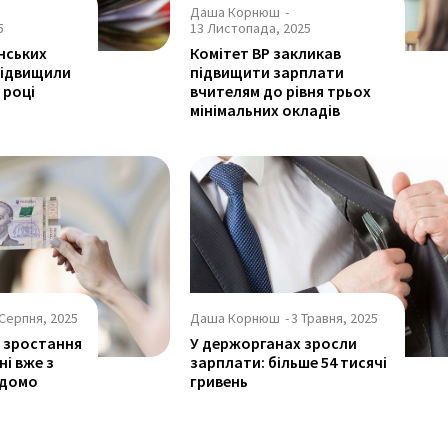
Даша Корнюш
-
5
13 Листопада, 2025
їнських
Комітет ВР закликав
підвищили
підвищити зарплати
 році
вчителям до рівня трьох
мінімальних окладів
 Серпня, 2025
Даша Корнюш
-
3 Травня, 2025
 зростання
У держорганах зросли
ні вже з
зарплати: більше 54 тисячі
ідомо
гривень