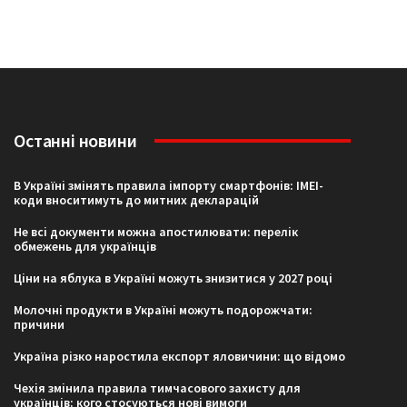
Останні новини
В Україні змінять правила імпорту смартфонів: IMEI-
коди вноситимуть до митних декларацій
Не всі документи можна апостилювати: перелік
обмежень для українців
Ціни на яблука в Україні можуть знизитися у 2027 році
Молочні продукти в Україні можуть подорожчати:
причини
Україна різко наростила експорт яловичини: що відомо
Чехія змінила правила тимчасового захисту для
українців: кого стосуються нові вимоги