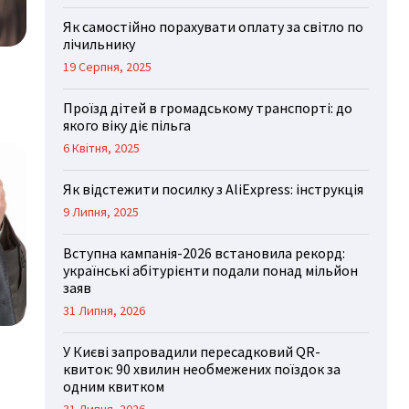
Як самостійно порахувати оплату за світло по
лічильнику
19 Серпня, 2025
Проїзд дітей в громадському транспорті: до
якого віку діє пільга
6 Квітня, 2025
Як відстежити посилку з AliExpress: інструкція
9 Липня, 2025
Вступна кампанія-2026 встановила рекорд:
українські абітурієнти подали понад мільйон
заяв
31 Липня, 2026
У Києві запровадили пересадковий QR-
квиток: 90 хвилин необмежених поїздок за
одним квитком