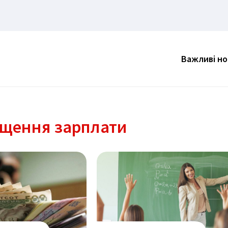
Важливі н
щення зарплати