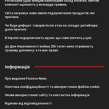
Російський удар знищив найбільший склад Rozetka: збитки
компанії оцінюють у мільярди гривень
Світу загрожує нова хвиля подорожчання продуктів: які
причини
Чи буде дефіцит товарів після атак на склади: ритейлери
дали прогноз
В Україні подорожчають крупи: що саме злетить у ціні
До Дня Незалежності майже 255 тисяч киян отримають
грошову допомогу: хто має право
Інформація
Про видання Finance News
Політика конфіденційності та використання файлів cookie
Умови використання сайту та контактна інформація
Відмова від відповідальності