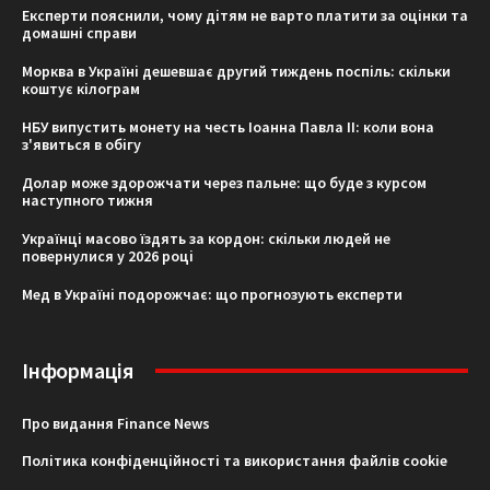
Експерти пояснили, чому дітям не варто платити за оцінки та
домашні справи
Морква в Україні дешевшає другий тиждень поспіль: скільки
коштує кілограм
НБУ випустить монету на честь Іоанна Павла II: коли вона
з'явиться в обігу
Долар може здорожчати через пальне: що буде з курсом
наступного тижня
Українці масово їздять за кордон: скільки людей не
повернулися у 2026 році
Мед в Україні подорожчає: що прогнозують експерти
Інформація
Про видання Finance News
Політика конфіденційності та використання файлів cookie