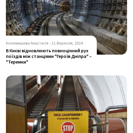
Коломишева Анастасія
-
11 Вересня, 2024
В Києві відновлюють повноцінний рух
поїздів між станціями "Героїв Дніпра" –
"Теремки"