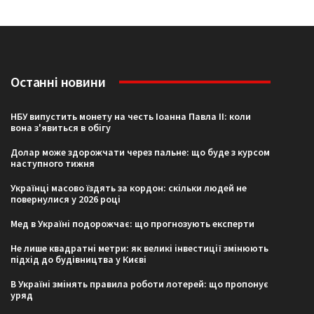
Останні новини
НБУ випустить монету на честь Іоанна Павла II: коли
вона з'явиться в обігу
Долар може здорожчати через пальне: що буде з курсом
наступного тижня
Українці масово їздять за кордон: скільки людей не
повернулися у 2026 році
Мед в Україні подорожчає: що прогнозують експерти
Не лише квадратні метри: як великі інвестиції змінюють
підхід до будівництва у Києві
В Україні змінять правила роботи лотерей: що пропонує
уряд