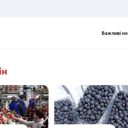
Важливі н
ін