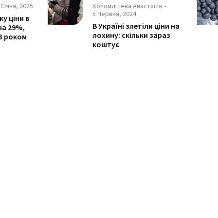
 Січня, 2025
Коломишева Анастасія
-
5 Червня, 2024
ку ціни в
В Україні злетіли ціни на
на 29%,
лохину: скільки зараз
23 роком
коштує