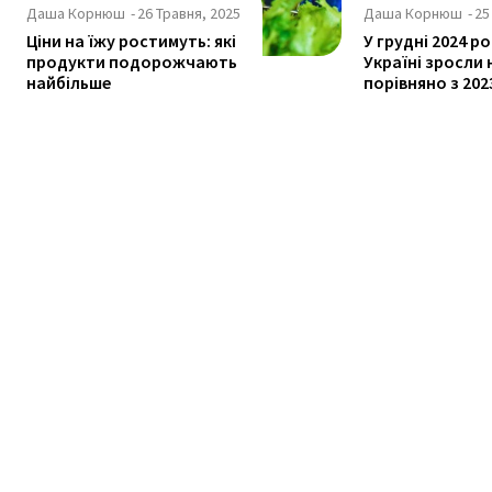
Даша Корнюш
-
26 Травня, 2025
Даша Корнюш
-
25
Ціни на їжу ростимуть: які
У грудні 2024 ро
продукти подорожчають
Україні зросли 
найбільше
порівняно з 20