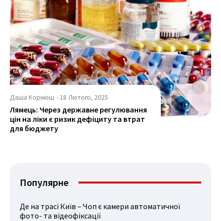
Даша Корнюш
-
18 Лютого, 2025
Лямець: Через державне регулювання
цін на ліки є ризик дефіциту та втрат
для бюджету
Популярне
Де на трасі Київ – Чоп є камери автоматичної
фото- та відеофіксації