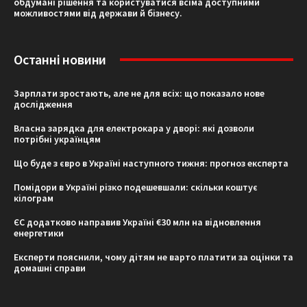
обдумані рішення та користуватися всіма доступними
можливостями від держави й бізнесу.
Останні новини
Зарплати зростають, але не для всіх: що показало нове
дослідження
Власна зарядка для електрокара у дворі: які дозволи
потрібні українцям
Що буде з євро в Україні наступного тижня: прогноз експерта
Помідори в Україні різко подешевшали: скільки коштує
кілограм
ЄС додатково направив Україні €30 млн на відновлення
енергетики
Експерти пояснили, чому дітям не варто платити за оцінки та
домашні справи