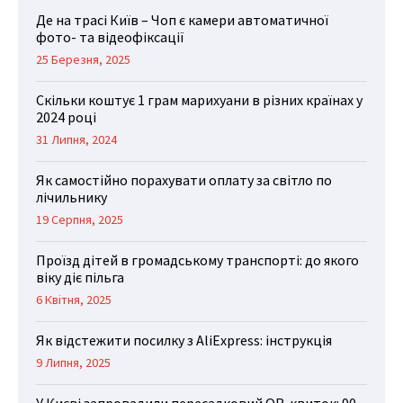
Де на трасі Київ – Чоп є камери автоматичної
фото- та відеофіксації
25 Березня, 2025
Скільки коштує 1 грам марихуани в різних країнах у
2024 році
31 Липня, 2024
Як самостійно порахувати оплату за світло по
лічильнику
19 Серпня, 2025
Проїзд дітей в громадському транспорті: до якого
віку діє пільга
6 Квітня, 2025
Як відстежити посилку з AliExpress: інструкція
9 Липня, 2025
У Києві запровадили пересадковий QR-квиток: 90