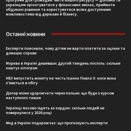
програми для громадян. Мета нашого ресурсу — допомогти
українцям орієнтуватися у фінансових змінах, приймати
обдумані рішення та користуватися всіма доступними
можливостями від держави й бізнесу.
Останні новини
Експерти пояснили, чому дітям не варто платити за оцінки та
домашні справи
Морква в Україні дешевшає другий тиждень поспіль: скільки
коштує кілограм
НБУ випустить монету на честь Іоанна Павла II: коли вона
з'явиться в обігу
Долар може здорожчати через пальне: що буде з курсом
наступного тижня
Українці масово їздять за кордон: скільки людей не
повернулися у 2026 році
Мед в Україні подорожчає: що прогнозують експерти