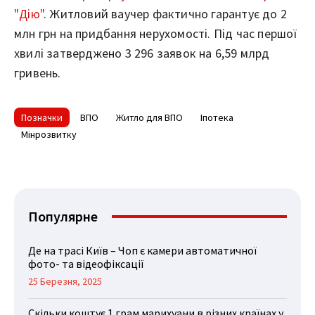
"Дію"
. Житловий ваучер фактично гарантує до 2
млн грн на придбання нерухомості. Під час першої
хвилі затверджено 3 296 заявок на 6,59 млрд
гривень.
Позначки
ВПО
Житло для ВПО
Іпотека
Мінрозвитку
Популярне
Де на трасі Київ – Чоп є камери автоматичної
фото- та відеофіксації
25 Березня, 2025
Скільки коштує 1 грам марихуани в різних країнах у