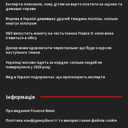
Експерти пояснили, чому дітям не варто платити за оцінки та
домашні справи
Морква в Україні дешевшає другий тиждень поспіль: скільки
коштує кілограм
НБУ випустить монету на честь Іоанна Павла II: коли вона
з'явиться в обігу
Долар може здорожчати через пальне: що буде з курсом
наступного тижня
Українці масово їздять за кордон: скільки людей не
повернулися у 2026 році
Мед в Україні подорожчає: що прогнозують експерти
Інформація
Про видання Finance News
Політика конфіденційності та використання файлів cookie