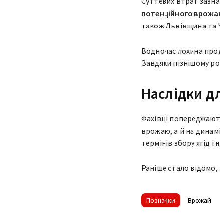
Суттєвих втрат зазна
потенційного врожаю
також Львівщина та 
Водночас лохина прод
Завдяки пізнішому ро
Наслідки д
Фахівці попереджают
врожаю, а й на динам
термінів збору ягід і
н
Раніше стало відомо,
Позначки
Врожай