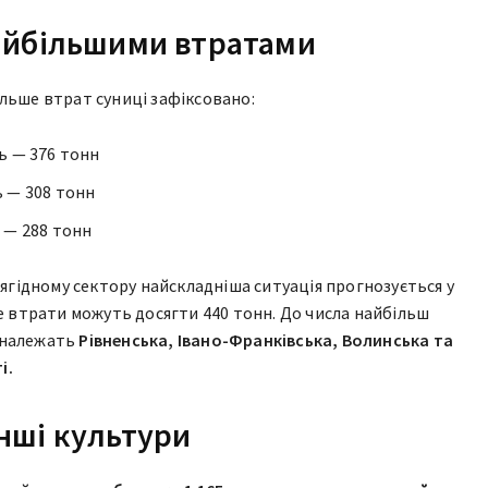
найбільшими втратами
льше втрат суниці зафіксовано:
ь — 376 тонн
 — 308 тонн
 — 288 тонн
 ягідному сектору найскладніша ситуація прогнозується у
де втрати можуть досягти 440 тонн. До числа найбільш
 належать
Рівненська, Івано-Франківська, Волинська та
і.
інші культури