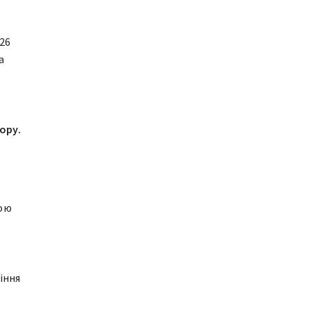
026
а
ору.
зою
іння