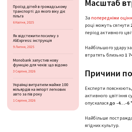
Масштаб втр
Проїзд дітей в громадському
транспорті: до якого віку діє
пільга
За
попередніми оцін
6 Квітня, 2025
році можуть сягнути
2
період активного цві
Як відстежити посилку з
AliExpress: інструкція
9 Липня, 2025
Найбільшого удару за
втратять близько
1 
Monobank запустив нову
функцію для чеків: що відомо
Причини п
3 Серпня, 2026
Українці витратили майже 100
Експерти пояснюють, 
мільярдів на імпорт легкових
авто за пів року
активного цвітіння су
1 Серпня, 2026
опускалася
до -4…-6 
Найбільше постраждали
ягідних культур.