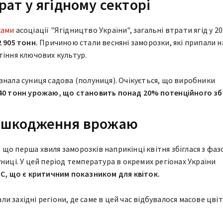
ат у ягідному секторі
ками
асоціації "Ягідництво України", загальні втрати ягід у 2
 905 тонн.
Причиною стали весняні заморозки, які припали н
тіння ключових культур.
знала суниця садова (полуниця). Очікується, що виробники
740 тонн урожаю, що становить понад 20% потенційного зб
ошкодження врожаю
що перша хвиля заморозків наприкінці квітня збіглася з фа
ниці. У цей період температура в окремих регіонах України
°C, що є критичним показником для квіток.
 західні регіони, де саме в цей час відбувалося масове цвіт