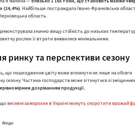
ла й малина —
близько 1 165 тонн, що становить майже чве
 (24,4%)
. Найбільше постраждала Івано-Франківська област
Чернівецька область.
емонструвала значно вищу стійкість до низьких температур
звитку рослин її втрати виявилися мінімальними.
ля ринку та перспективи сезону
ь, що пошкодження цвіту може вплинути не лише на обсяги
іку сезону. Частина господарств може зіткнутися зі зміщення
ерівномірним дозріванням продукції.
 що
весняні заморозки в Україні можуть скоротити врожай фр
Ягоди