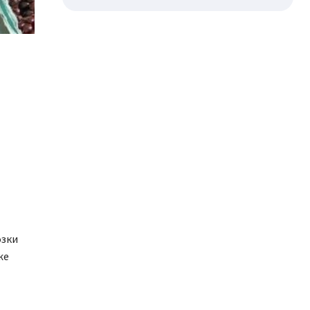
озки
же