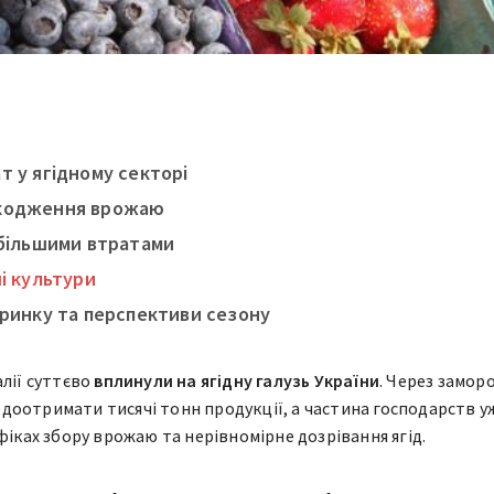
т у ягідному секторі
кодження врожаю
йбільшими втратами
і культури
 ринку та перспективи сезону
алії суттєво
вплинули на ягідну галузь України
. Через замор
оотримати тисячі тонн продукції, а частина господарств у
фіках збору врожаю та нерівномірне дозрівання ягід.