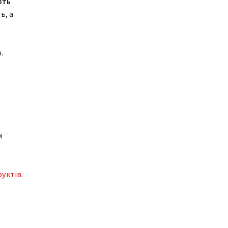
рть
ь, а
.
м
уктів.