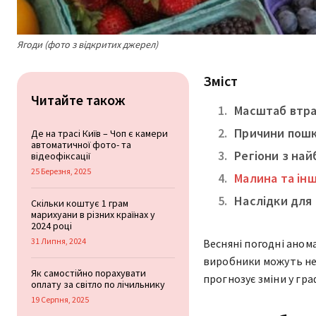
Ягоди (фото з відкритих джерел)
Зміст
Читайте також
Масштаб втра
Причини пош
Де на трасі Київ – Чоп є камери
автоматичної фото- та
Регіони з на
відеофіксації
25 Березня, 2025
Малина та інш
Наслідки для
Скільки коштує 1 грам
марихуани в різних країнах у
2024 році
31 Липня, 2024
Весняні погодні аном
виробники можуть нед
Як самостійно порахувати
прогнозує зміни у гра
оплату за світло по лічильнику
19 Серпня, 2025