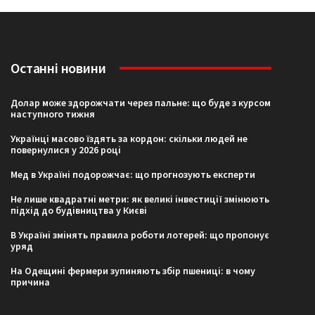
Останні новини
Долар може здорожчати через пальне: що буде з курсом
наступного тижня
Українці масово їздять за кордон: скільки людей не
повернулися у 2026 році
Мед в Україні подорожчає: що прогнозують експерти
Не лише квадратні метри: як великі інвестиції змінюють
підхід до будівництва у Києві
В Україні змінять правила роботи лотерей: що пропонує
уряд
На Одещині фермери зупиняють збір пшениці: в чому
причина