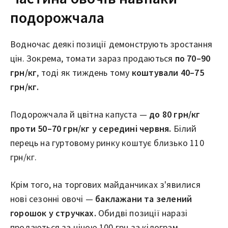
подорожчала
Водночас деякі позиції демонструють зростання
цін. Зокрема, томати зараз продаються
по 70–90
грн/кг
, тоді як тиждень тому
коштували 40–75
грн/кг.
Подорожчала й цвітна капуста —
до 80 грн/кг
проти 50–70 грн/кг у середині червня.
Білий
перець на гуртовому ринку коштує близько 110
грн/кг.
Крім того, на торгових майданчиках з'явилися
нові сезонні овочі —
баклажани та зелений
горошок у стручках.
Обидві позиції наразі
продаються за ціною 100 грн за кілограм.