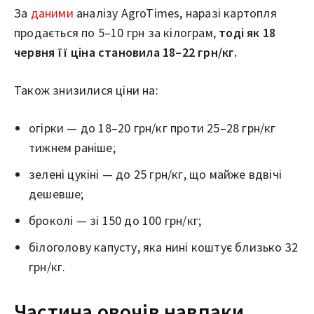
За
даними
аналізу AgroTimes, наразі картопля
продається по 5–10 грн за кілограм,
тоді як 18
червня її ціна становила 18–22 грн/кг.
Також знизилися ціни на:
огірки — до 18–20 грн/кг проти 25–28 грн/кг
тижнем раніше;
зелені цукіні — до 25 грн/кг, що майже вдвічі
дешевше;
броколі — зі 150 до 100 грн/кг;
білоголову капусту, яка нині коштує близько 32
грн/кг.
Частина овочів навпаки