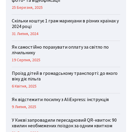
фото- та відеофіксації
25 Березня, 2025
Скільки коштує 1 грам марихуани в різних країнах у
2024 році
31 Липня, 2024
Як самостійно порахувати оплату за світло по
лічильнику
19 Серпня, 2025
Проїзд дітей в громадському транспорті: до якого
віку діє пільга
6 Квітня, 2025
Як відстежити посилку з AliExpress: інструкція
9 Липня, 2025
У Києві запровадили пересадковий QR-квиток: 90
хвилин необмежених поїздок за одним квитком