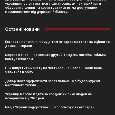
українцям орієнтуватися у фінансових змінах, приймати
обдумані рішення та користуватися всіма доступними
можливостями від держави й бізнесу.
Останні новини
Експерти пояснили, чому дітям не варто платити за оцінки та
домашні справи
Морква в Україні дешевшає другий тиждень поспіль: скільки
коштує кілограм
НБУ випустить монету на честь Іоанна Павла II: коли вона
з'явиться в обігу
Долар може здорожчати через пальне: що буде з курсом
наступного тижня
Українці масово їздять за кордон: скільки людей не
повернулися у 2026 році
Мед в Україні подорожчає: що прогнозують експерти