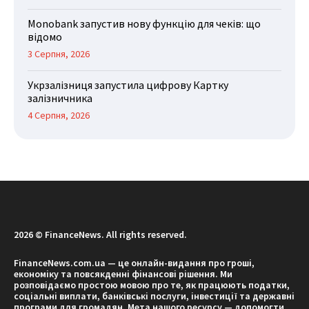
Monobank запустив нову функцію для чеків: що
відомо
3 Серпня, 2026
Укрзалізниця запустила цифрову Картку
залізничника
4 Серпня, 2026
2026 © FinanceNews. All rights reserved.
FinanceNews.com.ua — це онлайн-видання про гроші,
економіку та повсякденні фінансові рішення. Ми
розповідаємо простою мовою про те, як працюють податки,
соціальні виплати, банківські послуги, інвестиції та державні
програми для громадян. Мета нашого ресурсу — допомогти