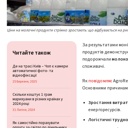
Ціни на молочні продукти стрімко зростають: що відбувається на ри
За результатами моні
Читайте також
продуктів демонструє
подорожчали
молоко,
споживачі.
Де на трасі Київ – Чоп є камери
автоматичної фото- та
відеофіксації
Як
повідомляє
AgroRev
25 Березня, 2025
Основними причинами
Скільки коштує 1 грам
марихуани в різних країнах у
Зростання витрат
2024 році
енергоресурсів.
31 Липня, 2024
Логістичні трудн
Як самостійно порахувати
оплату за світло по лічильнику