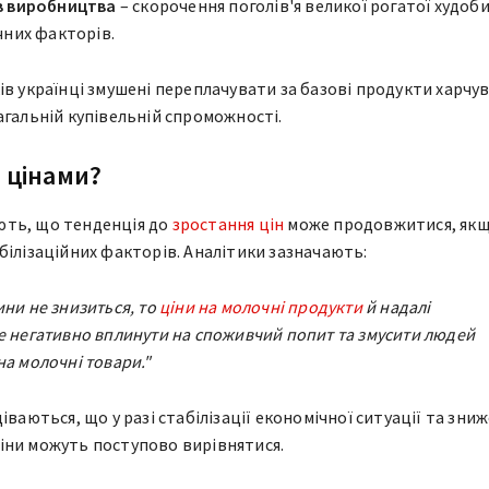
в виробництва
– скорочення поголів'я великої рогатої худоб
чних факторів.
ів українці змушені переплачувати за базові продукти харчу
агальній купівельній спроможності.
з цінами?
ть, що тенденція до
зростання цін
може продовжитися, як
білізаційних факторів. Аналітики зазначають:
ини не знизиться, то
ціни на молочні продукти
й надалі
е негативно вплинути на споживчий попит та змусити людей
на молочні товари."
іваються, що у разі стабілізації економічної ситуації та зни
іни можуть поступово вирівнятися.