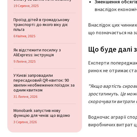
Зменшення обсягі
19 Серпня, 2025
внаслідок економі
Проїзд дітей в громадському
транспорті: до якого віку діє
Внаслідок цих чинник
пільга
що позначається на з
6 Квітня, 2025
Що буде далі 
Як відстежити посилку з
AliExpress: інструкція
9 Липня, 2025
Експерти попереджаю
ринок не отримає ста
У Києві запровадили
пересадковий QR-квиток: 90
хвилин необмежених поїздок за
"Якщо вартість сиров
одним квитком
зростатимуть. Це мож
31 Липня, 2026
скорочувати витрати 
Monobank запустив нову
функцію для чеків: що відомо
Водночас аграрії спод
3 Серпня, 2026
виробничих витрат ц