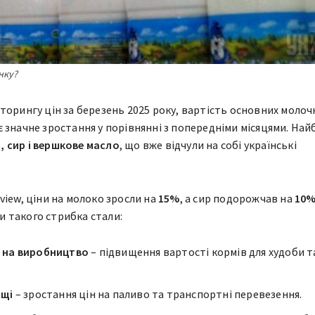
нку?
торингу цін за березень 2025 року, вартість основних молоч
 значне зростання у порівнянні з попередніми місяцями. Най
 сир і вершкове масло
, що вже відчули на собі українські
iew, ціни на молоко зросли на
15%
, а сир подорожчав на
10
 такого стрибка стали:
 на виробництво
– підвищення вартості кормів для худоби т
ощі
– зростання цін на паливо та транспортні перевезення.