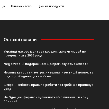
 цін
Ціни на масло
Ціни на продукти
Останні новини
Українці масово їздять за кордон: скільки людей не
повернулися у 2026 році
Мед в Україні подорожчає: що прогнозують експерти
Не лише квадратні метри: як великі інвестиції змінюють
підхід до будівництва у Києві
В Україні змінять правила роботи лотерей: що пропонує
уряд
На Одещині фермери зупиняють збір пшениці: в чому
причина