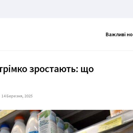
Важливі н
трімко зростають: що
14 Березня, 2025