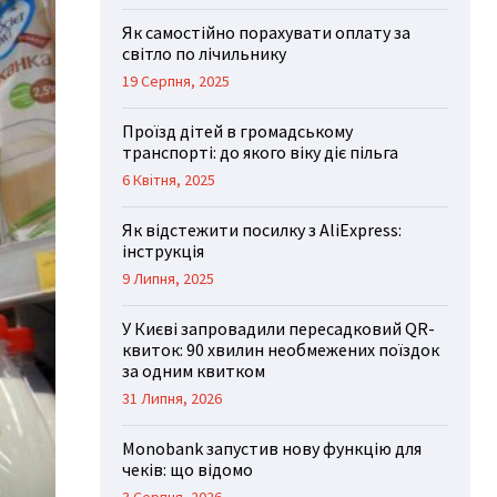
Як самостійно порахувати оплату за
світло по лічильнику
19 Серпня, 2025
Проїзд дітей в громадському
транспорті: до якого віку діє пільга
6 Квітня, 2025
Як відстежити посилку з AliExpress:
інструкція
9 Липня, 2025
У Києві запровадили пересадковий QR-
квиток: 90 хвилин необмежених поїздок
за одним квитком
31 Липня, 2026
Monobank запустив нову функцію для
чеків: що відомо