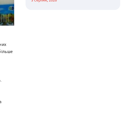
3 Серпня, 2026
них
більше
%
.
а