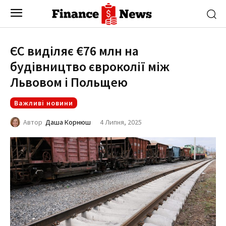
ЄС виділяє €76 млн на
будівництво євроколії між
Львовом і Польщею
Важливі новини
4 Липня, 2025
Автор
Даша Корнюш