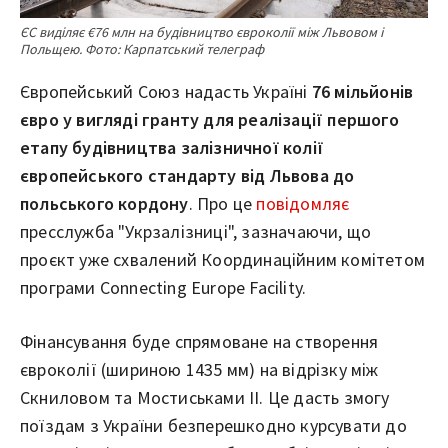
ЄС виділяє €76 млн на будівництво євроколії між Львовом і
Польщею. Фото: Карпатський телеграф
Європейський Союз надасть Україні
76 мільйонів
євро
у вигляді гранту для реалізації першого
етапу
будівництва залізничної колії
європейського стандарту від Львова до
польського кордону
. Про це
повідомляє
пресслужба "Укрзалізниці", зазначаючи, що
проєкт уже схвалений Координаційним комітетом
програми Connecting Europe Facility.
Фінансування буде спрямоване на створення
євроколії (шириною 1435 мм) на відрізку між
Скниловом та Мостиськами ІІ. Це дасть змогу
поїздам з України безперешкодно курсувати до