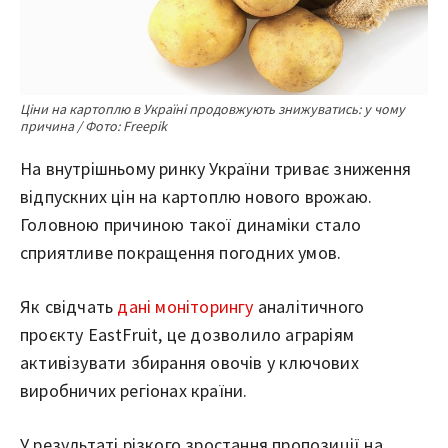
Ціни на картоплю в Україні продовжують знижуватись: у чому
причина / Фото: Freepik
На внутрішньому ринку України триває зниження
відпускних цін на картоплю нового врожаю.
Головною причиною такої динаміки стало
сприятливе покращення погодних умов.
Як свідчать
дані моніторингу
аналітичного
проєкту EastFruit, це дозволило аграріям
активізувати збирання овочів у ключових
виробничих регіонах країни.
У результаті різкого зростання пропозиції на