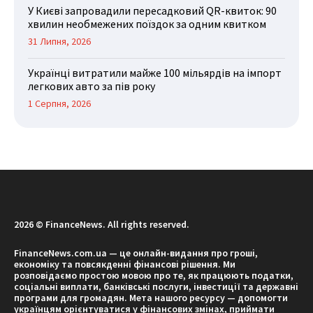
У Києві запровадили пересадковий QR-квиток: 90
хвилин необмежених поїздок за одним квитком
31 Липня, 2026
Українці витратили майже 100 мільярдів на імпорт
легкових авто за пів року
1 Серпня, 2026
2026 © FinanceNews. All rights reserved.
FinanceNews.com.ua — це онлайн-видання про гроші,
економіку та повсякденні фінансові рішення. Ми
розповідаємо простою мовою про те, як працюють податки,
соціальні виплати, банківські послуги, інвестиції та державні
програми для громадян. Мета нашого ресурсу — допомогти
українцям орієнтуватися у фінансових змінах, приймати