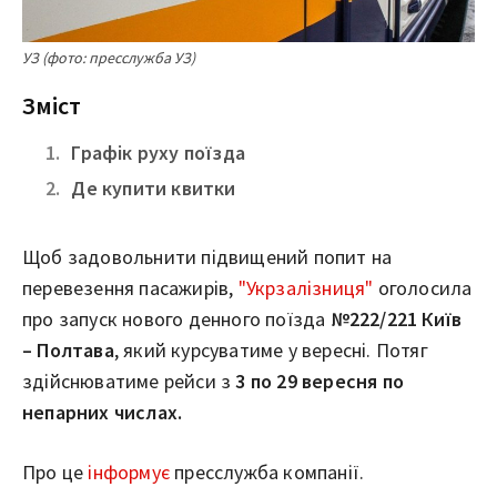
УЗ (фото: пресслужба УЗ)
Зміст
Графік руху поїзда
Де купити квитки
Щоб задовольнити підвищений попит на
перевезення пасажирів,
"Укрзалізниця"
оголосила
про запуск нового денного поїзда
№222/221 Київ
– Полтава
, який курсуватиме у вересні. Потяг
здійснюватиме рейси з
3 по 29 вересня по
непарних числах.
Про це
інформує
пресслужба компанії.