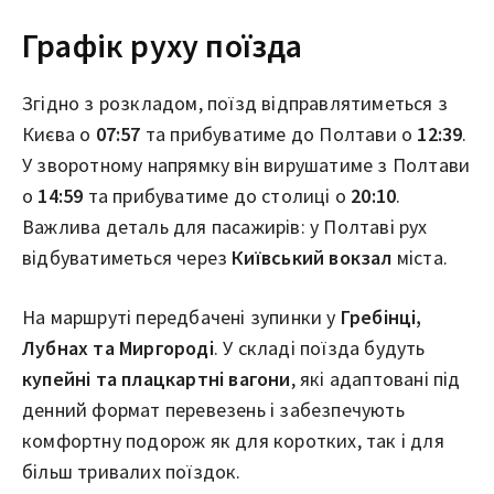
Графік руху поїзда
Згідно з розкладом, поїзд відправлятиметься з
Києва о
07:57
та прибуватиме до Полтави о
12:39
.
У зворотному напрямку він вирушатиме з Полтави
о
14:59
та прибуватиме до столиці о
20:10
.
Важлива деталь для пасажирів: у Полтаві рух
відбуватиметься через
Київський вокзал
міста.
На маршруті передбачені зупинки у
Гребінці,
Лубнах та Миргороді
. У складі поїзда будуть
купейні та плацкартні вагони
, які адаптовані під
денний формат перевезень і забезпечують
комфортну подорож як для коротких, так і для
більш тривалих поїздок.