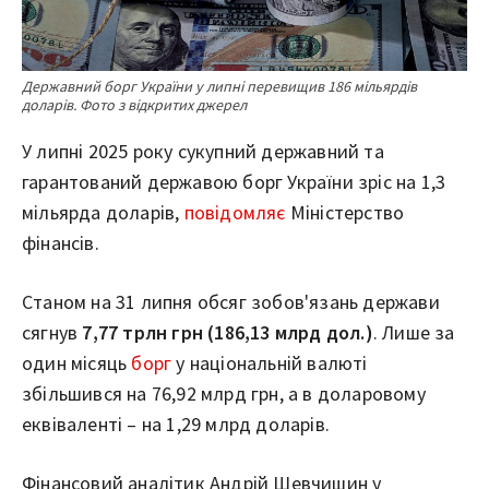
Державний борг України у липні перевищив 186 мільярдів
доларів. Фото з відкритих джерел
У липні 2025 року сукупний державний та
гарантований державою борг України зріс на 1,3
мільярда доларів,
повідомляє
Міністерство
фінансів.
Станом на 31 липня обсяг зобов'язань держави
сягнув
7,77 трлн грн (186,13 млрд дол.)
. Лише за
один місяць
борг
у національній валюті
збільшився на 76,92 млрд грн, а в доларовому
еквіваленті – на 1,29 млрд доларів.
Фінансовий аналітик Андрій Шевчишин у