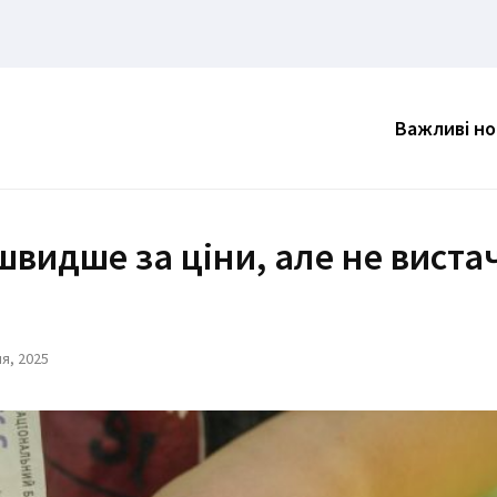
Важливі н
 швидше за ціни, але не виста
я, 2025