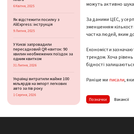
можуть активно шука
6 Квітня, 2025
За даними ЦЕС, у серп
Як відстежити посилку з
AliExpress: інструкція
зменшенням кількості
9 Липня, 2025
частка людей, яким д
У Києві запровадили
пересадковий QR-квиток: 90
Економісти зазначают
хвилин необмежених поїздок за
трендом. Хоча рівень
одним квитком
бідності залишаються
31 Липня, 2026
Українці витратили майже 100
Раніше ми
писали
, як
мільярдів на імпорт легкових
авто за пів року
1 Серпня, 2026
Позначки
Вакансії