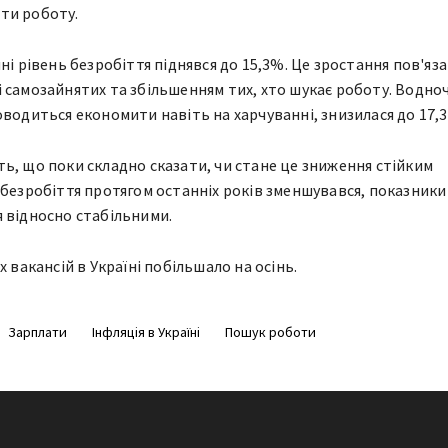
ти роботу.
ні рівень безробіття піднявся до 15,3%. Це зростання пов'яза
 самозайнятих та збільшенням тих, хто шукає роботу. Водно
оводиться економити навіть на харчуванні, знизилася до 17,
ь, що поки складно сказати, чи стане це зниження стійким
 безробіття протягом останніх років зменшувався, показники
 відносно стабільними.
их вакансій в Україні побільшало на осінь.
Зарплати
Інфляція в Україні
Пошук роботи