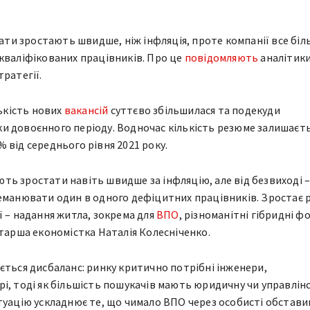
лати зростають швидше, ніж інфляція, проте компанії все бі
кваліфікованих працівників. Про це
повідомляють
аналітик
ратегії.
лькість нових
вакансій
суттєво збільшилася та подекуди
и довоєнного періоду. Водночас кількість резюме залишаєт
 від середнього рівня 2021 року.
ь зростати навіть швидше за інфляцію, але від безвиході 
еманювати один в одного дефіцитних працівників. Зростає 
ї – надання житла, зокрема для
ВПО
, різноманітні гібридні 
старша економістка Наталія Колесніченко.
ється дисбаланс: ринку критично потрібні інженери,
і, тоді як більшість пошукачів мають юридичну чи управлін
туацію ускладнює те, що чимало ВПО через особисті обстави