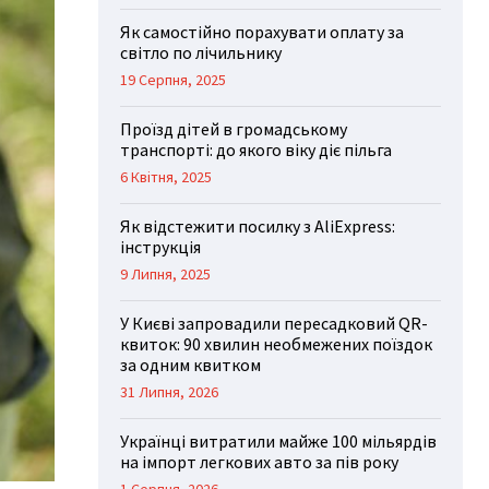
Як самостійно порахувати оплату за
світло по лічильнику
19 Серпня, 2025
Проїзд дітей в громадському
транспорті: до якого віку діє пільга
6 Квітня, 2025
Як відстежити посилку з AliExpress:
інструкція
9 Липня, 2025
У Києві запровадили пересадковий QR-
квиток: 90 хвилин необмежених поїздок
за одним квитком
31 Липня, 2026
Українці витратили майже 100 мільярдів
на імпорт легкових авто за пів року