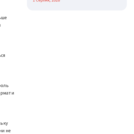
1 Серпня, 2026
льше
и
ься
–
роль
формати
ську
ни не