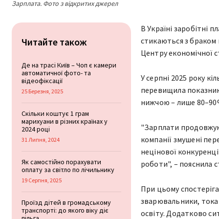
Зарплата. Фото з відкритих джерел
В Україні заробітні п
Читайте також
стикаються з браком 
Центру економічної ст
Де на трасі Київ – Чоп є камери
автоматичної фото- та
У серпні 2025 року кі
відеофіксації
перевищила показник
25 Березня, 2025
нижчою – лише 80–90%
Скільки коштує 1 грам
марихуани в різних країнах у
"Зарплати продовжуют
2024 році
компанії змушені пер
31 Липня, 2024
нецінової конкуренці
Як самостійно порахувати
роботи", – пояснила 
оплату за світло по лічильнику
19 Серпня, 2025
При цьому спостеріга
зварювальники, токар
Проїзд дітей в громадському
транспорті: до якого віку діє
освіту. Додатково си
пільга