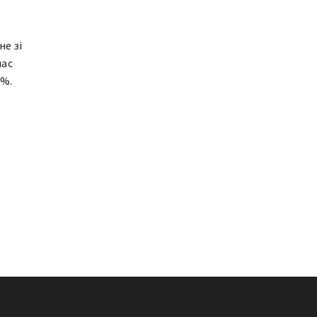
не зі
час
3%.