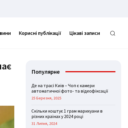
овини
Корисні публікації
Цікаві записи
чає
Популярне
Де на трасі Київ – Чоп є камери
автоматичної фото- та відеофіксації
25 Березня, 2025
Скільки коштує 1 грам марихуани в
різних країнах у 2024 році
31 Липня, 2024