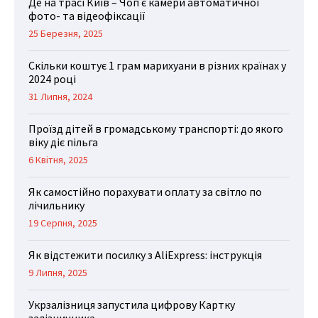
Де на трасі Київ – Чоп є камери автоматичної
фото- та відеофіксації
25 Березня, 2025
Скільки коштує 1 грам марихуани в різних країнах у
2024 році
31 Липня, 2024
Проїзд дітей в громадському транспорті: до якого
віку діє пільга
6 Квітня, 2025
Як самостійно порахувати оплату за світло по
лічильнику
19 Серпня, 2025
Як відстежити посилку з AliExpress: інструкція
9 Липня, 2025
Укрзалізниця запустила цифрову Картку
залізничника