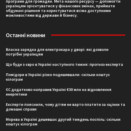
програми для громадян. Мета нашого ресурсу — допомогти
українцям орієнтуватися у фінансових змінах, приймати
обдумані рішення та користуватися всіма доступними
можливостями від держави й бізнесу.
Останні новини
Власна зарядка для електрокара у дворі: які дозволи
потрібні українцям
Що буде з євро в Україні наступного тижня: прогноз експерта
Помідори в Україні різко подешевшали: скільки коштує
кілограм
ЄС додатково направив Україні €30 млн на відновлення
енергетики
Експерти пояснили, чому дітям не варто платити за оцінки та
домашні справи
Морква в Україні дешевшає другий тиждень поспіль: скільки
коштує кілограм