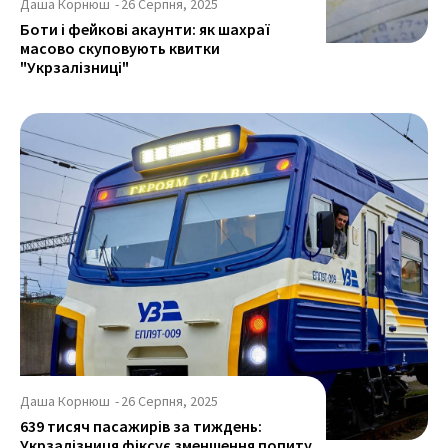
Даша Корнюш
-
26 Серпня, 2025
Боти і фейкові акаунти: як шахраї
масово скуповують квитки
"Укрзалізниці"
Даша Корнюш
-
26 Серпня, 2025
639 тисяч пасажирів за тиждень:
Укрзалізниця фіксує зменшення попиту