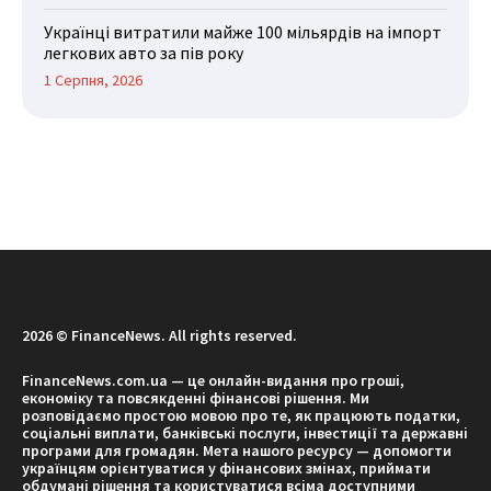
Українці витратили майже 100 мільярдів на імпорт
легкових авто за пів року
1 Серпня, 2026
2026 © FinanceNews. All rights reserved.
FinanceNews.com.ua — це онлайн-видання про гроші,
економіку та повсякденні фінансові рішення. Ми
розповідаємо простою мовою про те, як працюють податки,
соціальні виплати, банківські послуги, інвестиції та державні
програми для громадян. Мета нашого ресурсу — допомогти
українцям орієнтуватися у фінансових змінах, приймати
обдумані рішення та користуватися всіма доступними