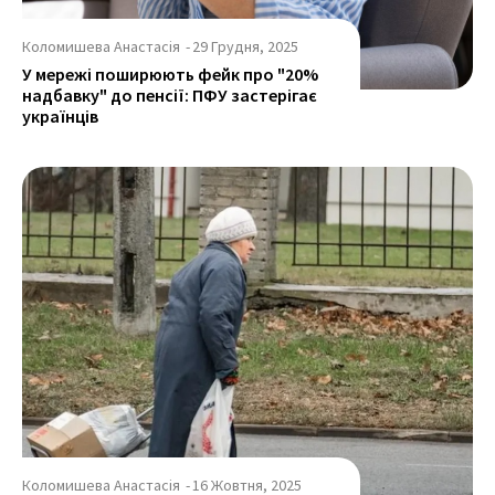
Коломишева Анастасія
-
29 Грудня, 2025
У мережі поширюють фейк про "20%
надбавку" до пенсії: ПФУ застерігає
українців
Коломишева Анастасія
-
16 Жовтня, 2025