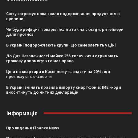
Світу загрожує нова хвиля подорожчання продуктів: які
причини
Чи буде дефіцит товарів після атак на склади: ритейлери
дали прогноз
В Україні подорожчають крупи: що саме злетить у ціні
До Дня Незалежності майже 255 тисяч киян отримають
грошову допомогу: хто має право
Ціни на квартири в Києві можуть впасти на 20%: що
прогнозують експерти
В Україні змінять правила імпорту смартфонів: IMEI-коди
вноситимуть до митних декларацій
Інформація
Про видання Finance News