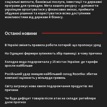
соціальні виплати, банківські послуги, інвестиції та державні
програми для громадян. Мета нашого ресурсу — допомогти
українцям орієнтуватися у фінансових змінах, приймати
обдумані рішення та користуватися всіма доступними
можливостями від держави й бізнесу.
Останні новини
В Україні змінять правила роботи лотерей: що пропонує уряд
На Одещині фермери зупиняють збір пшениці: в чому причина
Холодна вода подорожчала у 15 містах України: де тарифи
зросли найбільше
Російський удар знищив найбільший склад Rozetka: збитки
компанії оцінюють у мільярди гривень
Світу загрожує нова хвиля подорожчання продуктів: які
причини
Чи буде дефіцит товарів після атак на склади: ритейлери
дали прогноз