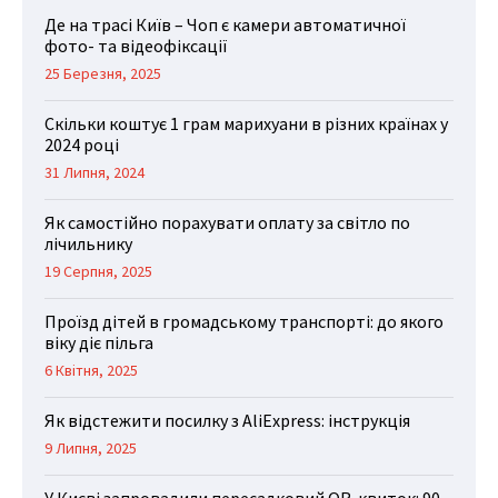
Де на трасі Київ – Чоп є камери автоматичної
фото- та відеофіксації
25 Березня, 2025
Скільки коштує 1 грам марихуани в різних країнах у
2024 році
31 Липня, 2024
Як самостійно порахувати оплату за світло по
лічильнику
19 Серпня, 2025
Проїзд дітей в громадському транспорті: до якого
віку діє пільга
6 Квітня, 2025
Як відстежити посилку з AliExpress: інструкція
9 Липня, 2025
У Києві запровадили пересадковий QR-квиток: 90