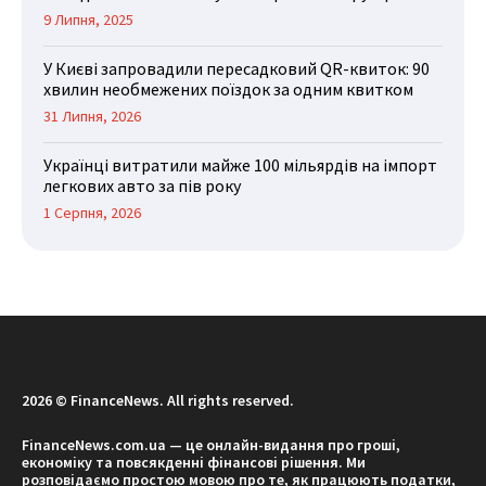
9 Липня, 2025
У Києві запровадили пересадковий QR-квиток: 90
хвилин необмежених поїздок за одним квитком
31 Липня, 2026
Українці витратили майже 100 мільярдів на імпорт
легкових авто за пів року
1 Серпня, 2026
2026 © FinanceNews. All rights reserved.
FinanceNews.com.ua — це онлайн-видання про гроші,
економіку та повсякденні фінансові рішення. Ми
розповідаємо простою мовою про те, як працюють податки,