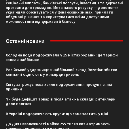
соціальні виплати, банківські послуги, інвестиції та державні
програми для громадян. Мета нашого ресурсу — допомогти
українцям орієнтуватися у фінансових змінах, приймати
обдумані рішення та користуватися всіма доступними
можливостями від держави й бізнесу.
Останні новини
Холодна вода подорожчала у 15 містах України: де тарифи
зросли найбільше
Російський удар знищив найбільший склад Rozetka: збитки
компанії оцінюють у мільярди гривень
Світу загрожує нова хвиля подорожчання продуктів: які
причини
Чи буде дефіцит товарів після атак на склади: ритейлери
дали прогноз
В Україні подорожчають крупи: що саме злетить у ціні
До Дня Незалежності майже 255 тисяч киян отримають
грошову допомогу: хто має право