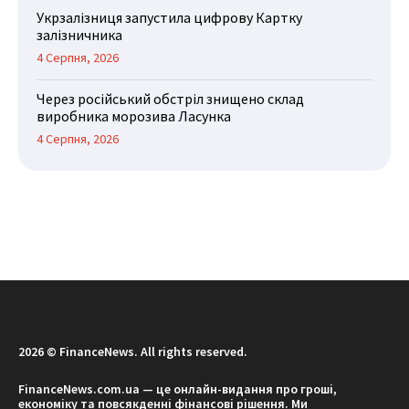
Укрзалізниця запустила цифрову Картку
залізничника
4 Серпня, 2026
Через російський обстріл знищено склад
виробника морозива Ласунка
4 Серпня, 2026
2026 © FinanceNews. All rights reserved.
FinanceNews.com.ua — це онлайн-видання про гроші,
економіку та повсякденні фінансові рішення. Ми