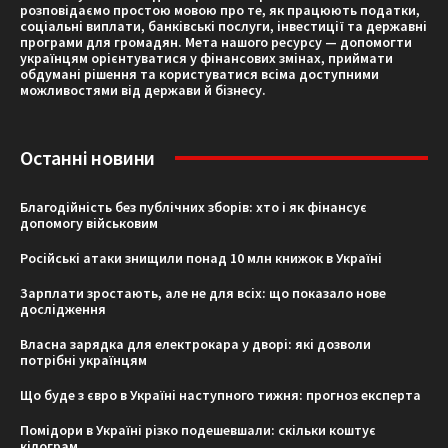
розповідаємо простою мовою про те, як працюють податки,
соціальні виплати, банківські послуги, інвестиції та державні
програми для громадян. Мета нашого ресурсу — допомогти
українцям орієнтуватися у фінансових змінах, приймати
обдумані рішення та користуватися всіма доступними
можливостями від держави й бізнесу.
Останні новини
Благодійність без публічних зборів: хто і як фінансує
допомогу військовим
Російські атаки знищили понад 10 млн книжок в Україні
Зарплати зростають, але не для всіх: що показало нове
дослідження
Власна зарядка для електрокара у дворі: які дозволи
потрібні українцям
Що буде з євро в Україні наступного тижня: прогноз експерта
Помідори в Україні різко подешевшали: скільки коштує
кілограм