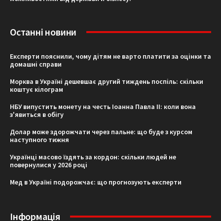
Останні новини
Експерти пояснили, чому дітям не варто платити за оцінки та
домашні справи
Морква в Україні дешевшає другий тиждень поспіль: скільки
коштує кілограм
НБУ випустить монету на честь Іоанна Павла II: коли вона
з'явиться в обігу
Долар може здорожчати через пальне: що буде з курсом
наступного тижня
Українці масово їздять за кордон: скільки людей не
повернулися у 2026 році
Мед в Україні подорожчає: що прогнозують експерти
Інформація