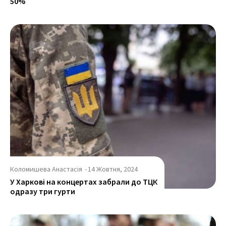
50%
Коломишева Анастасія
-
14 Жовтня, 2024
У Харкові на концертах забрали до ТЦК
одразу три гурти