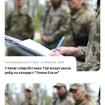
Коломишева Анастасія
-
12 Жовтня, 2024
У Києві співробітники ТЦК влаштували
рейд на концерті "Океан Ельзи"