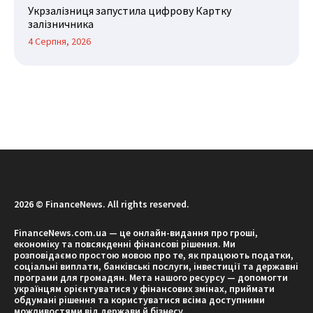
Укрзалізниця запустила цифрову Картку
залізничника
4 Серпня, 2026
2026 © FinanceNews. All rights reserved.
FinanceNews.com.ua — це онлайн-видання про гроші,
економіку та повсякденні фінансові рішення. Ми
розповідаємо простою мовою про те, як працюють податки,
соціальні виплати, банківські послуги, інвестиції та державні
програми для громадян. Мета нашого ресурсу — допомогти
українцям орієнтуватися у фінансових змінах, приймати
обдумані рішення та користуватися всіма доступними
можливостями від держави й бізнесу.