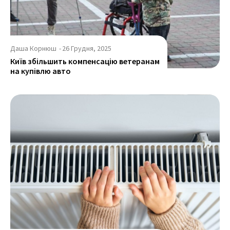
Даша Корнюш
-
26 Грудня, 2025
Київ збільшить компенсацію ветеранам
на купівлю авто