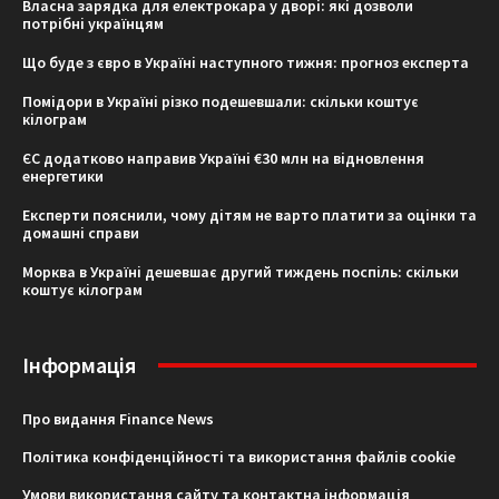
Власна зарядка для електрокара у дворі: які дозволи
потрібні українцям
Що буде з євро в Україні наступного тижня: прогноз експерта
Помідори в Україні різко подешевшали: скільки коштує
кілограм
ЄС додатково направив Україні €30 млн на відновлення
енергетики
Експерти пояснили, чому дітям не варто платити за оцінки та
домашні справи
Морква в Україні дешевшає другий тиждень поспіль: скільки
коштує кілограм
Інформація
Про видання Finance News
Політика конфіденційності та використання файлів cookie
Умови використання сайту та контактна інформація