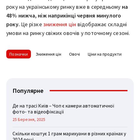
року на українському ринку вже в середньому
на
48% нижча, ніж наприкінці червня минулого
року.
Це різке
зниження цін
відображає складні
умови на ринку свіжих овочів у поточному сезоні.
Позначки
Зниження цін
Овочі
Ціни на продукти
Популярне
Де на трасі Київ – Чоп є камери автоматичної
фото- та відеофіксації
25 Березня, 2025
Скільки коштує 1 грам марихуани в різних країнах у
2024 році