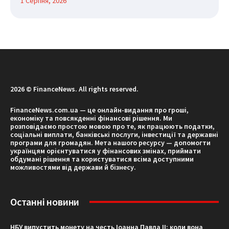
1 Серпня, 2026
2026 © FinanceNews. All rights reserved.
FinanceNews.com.ua — це онлайн-видання про гроші,
економіку та повсякденні фінансові рішення. Ми
розповідаємо простою мовою про те, як працюють податки,
соціальні виплати, банківські послуги, інвестиції та державні
програми для громадян. Мета нашого ресурсу — допомогти
українцям орієнтуватися у фінансових змінах, приймати
обдумані рішення та користуватися всіма доступними
можливостями від держави й бізнесу.
Останні новини
НБУ випустить монету на честь Іоанна Павла II: коли вона