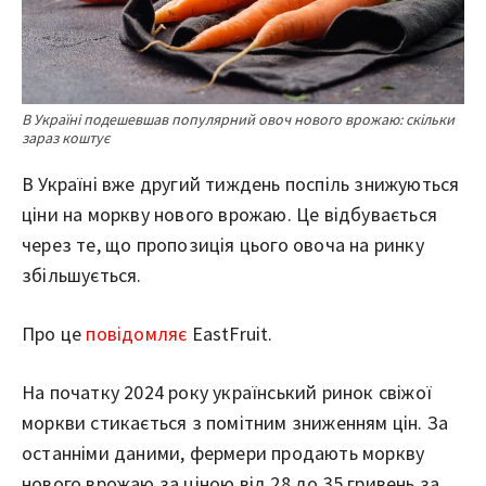
В Україні подешевшав популярний овоч нового врожаю: скільки
зараз коштує
В Україні вже другий тиждень поспіль знижуються
ціни на моркву нового врожаю. Це відбувається
через те, що пропозиція цього овоча на ринку
збільшується.
Про це
повідомляє
EastFruit.
На початку 2024 року український ринок свіжої
моркви стикається з помітним зниженням цін. За
останніми даними, фермери продають моркву
нового врожаю за ціною від 28 до 35 гривень за