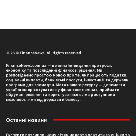
2026 © FinanceNews. All rights reserved.
FinanceNews.com.ua — це онлайн-видання про гроші,
економіку та повсякденні фінансові рішення. Ми
розповідаємо простою мовою про те, як працюють податки,
соціальні виплати, банківські послуги, інвестиції та державні
програми для громадян. Мета нашого ресурсу — допомогти
українцям орієнтуватися у фінансових змінах, приймати
обдумані рішення та користуватися всіма доступними
можливостями від держави й бізнесу.
Останні новини
Експерти пояснили, чому дітям не варто платити за оцінки та