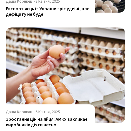
Даша Корнюш
-
8 Квітня, 2025
Експорт яєць із України зріс удвічі, але
дефіциту не буде
Даша Корнюш
-
6 Квітня, 2025
Зростання цін на яйця: АМКУ закликає
виробників діяти чесно