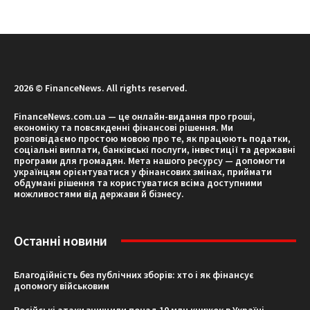
2026 © FinanceNews. All rights reserved.
FinanceNews.com.ua — це онлайн-видання про гроші,
економіку та повсякденні фінансові рішення. Ми
розповідаємо простою мовою про те, як працюють податки,
соціальні виплати, банківські послуги, інвестиції та державні
програми для громадян. Мета нашого ресурсу — допомогти
українцям орієнтуватися у фінансових змінах, приймати
обдумані рішення та користуватися всіма доступними
можливостями від держави й бізнесу.
Останні новини
Благодійність без публічних зборів: хто і як фінансує
допомогу військовим
Російські атаки знищили понад 10 млн книжок в Україні