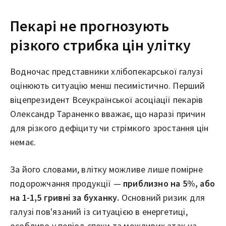
Пекарі не прогнозують
різкого стрибка цін улітку
Водночас представники хлібопекарської галузі
оцінюють ситуацію менш песимістично. Перший
віцепрезидент Всеукраїнської асоціації пекарів
Олександр Тараненко вважає, що наразі причин
для різкого дефіциту чи стрімкого зростання цін
немає.
За його словами, влітку можливе лише помірне
подорожчання продукції —
приблизно на 5%, або
на 1-1,5 гривні за буханку.
Основний ризик для
галузі пов'язаний із ситуацією в енергетиці,
особливо у період спеки та можливих атак на