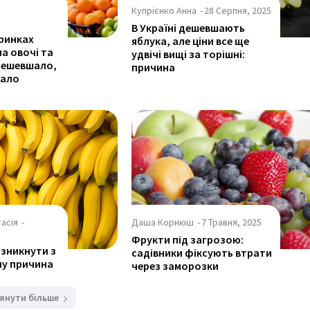
Купрієнко Анна
-
28 Серпня, 2025
В Україні дешевшають
 ринках
яблука, але ціни все ще
на овочі та
удвічі вищі за торішні:
дешевшало,
причина
чало
асія
-
Даша Корнюш
-
7 Травня, 2025
Фрукти під загрозою:
зникнути з
садівники фіксують втрати
му причина
через заморозки
янути більше