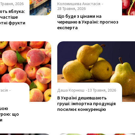
 Травня, 2026
Коломишева Анастасія
-
28 Травня, 2026
ють яблука:
Що буде з цінами на
 частіше
черешню в Україні: прогноз
ртні фрукти
експерта
асія
-
Даша Корнюш
-
13 Травня, 2026
В Україні дешевшають
груші: імпортна продукція
ішою
посилює конкуренцію
урою: що
и