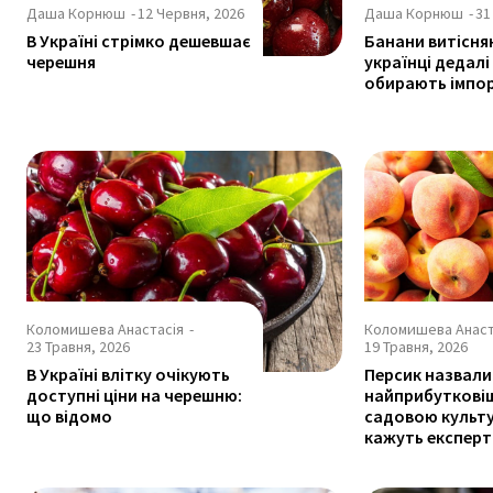
Даша Корнюш
-
12 Червня, 2026
Даша Корнюш
-
31
В Україні стрімко дешевшає
Банани витісня
черешня
українці дедалі
обирають імпо
Коломишева Анастасія
-
Коломишева Анаст
23 Травня, 2026
19 Травня, 2026
В Україні влітку очікують
Персик назвали
доступні ціни на черешню:
найприбутков
що відомо
садовою культ
кажуть експерт