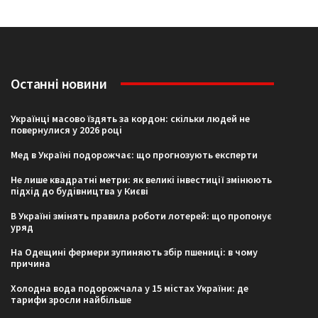
Останні новини
Українці масово їздять за кордон: скільки людей не
повернулися у 2026 році
Мед в Україні подорожчає: що прогнозують експерти
Не лише квадратні метри: як великі інвестиції змінюють
підхід до будівництва у Києві
В Україні змінять правила роботи лотерей: що пропонує
уряд
На Одещині фермери зупиняють збір пшениці: в чому
причина
Холодна вода подорожчала у 15 містах України: де
тарифи зросли найбільше