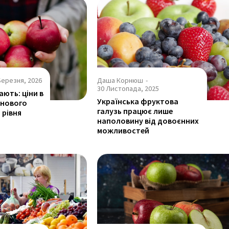
Березня, 2026
Даша Корнюш
-
30 Листопада, 2025
ють: ціни в
Українська фруктова
 нового
галузь працює лише
 рівня
наполовину від довоєнних
можливостей