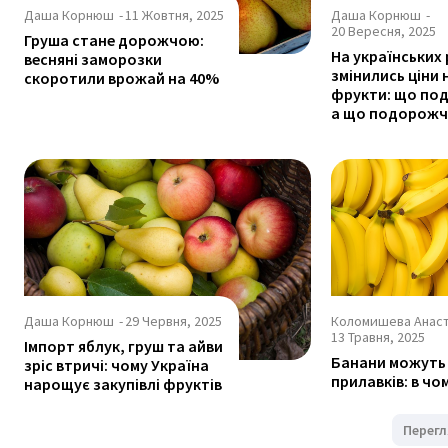
Даша Корнюш
-
11 Жовтня, 2025
Даша Корнюш
-
20 Вересня, 2025
Груша стане дорожчою:
На українських
весняні заморозки
змінились ціни 
скоротили врожай на 40%
фрукти: що по
а що подорож
Даша Корнюш
-
29 Червня, 2025
Коломишева Анаст
13 Травня, 2025
Імпорт яблук, груш та айви
Банани можуть 
зріс втричі: чому Україна
прилавків: в чо
нарощує закупівлі фруктів
Перегл