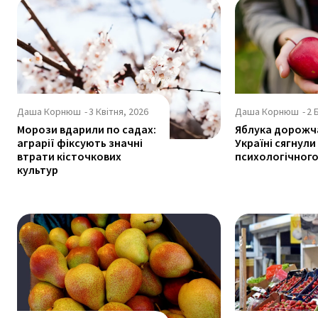
Даша Корнюш
-
3 Квітня, 2026
Даша Корнюш
-
2 
Морози вдарили по садах:
Яблука дорожча
аграрії фіксують значні
Україні сягнули
втрати кісточкових
психологічного
культур