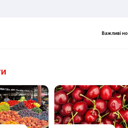
Важливі н
ти