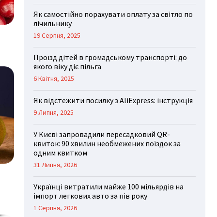
Як самостійно порахувати оплату за світло по
лічильнику
19 Серпня, 2025
Проїзд дітей в громадському транспорті: до
якого віку діє пільга
6 Квітня, 2025
Як відстежити посилку з AliExpress: інструкція
9 Липня, 2025
У Києві запровадили пересадковий QR-
квиток: 90 хвилин необмежених поїздок за
одним квитком
31 Липня, 2026
Українці витратили майже 100 мільярдів на
імпорт легкових авто за пів року
1 Серпня, 2026