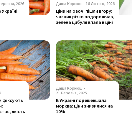
Березня, 2026
Даша Корнюш
-
16 Лютого, 2026
в Україні
Ціни на овочі пішли вгору:
часник різко подорожчав,
зелена цибуля впала в ціні
Даша Корнюш
-
5
21 Березня, 2025
и фіксують
В Україні подешевшала
н:
морква: ціни знизилися на
тає, якість
10%