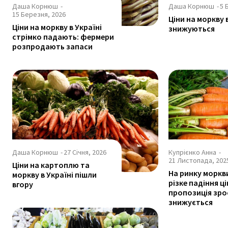
Даша Корнюш
-
Даша Корнюш
-
5 
15 Березня, 2026
Ціни на моркву 
Ціни на моркву в Україні
знижуються
стрімко падають: фермери
розпродають запаси
Даша Корнюш
-
27 Січня, 2026
Купрієнко Анна
-
21 Листопада, 202
Ціни на картоплю та
На ринку моркв
моркву в Україні пішли
різке падіння ці
вгору
пропозиція зрос
знижується