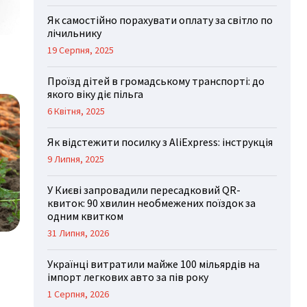
Як самостійно порахувати оплату за світло по
лічильнику
19 Серпня, 2025
Проїзд дітей в громадському транспорті: до
якого віку діє пільга
6 Квітня, 2025
Як відстежити посилку з AliExpress: інструкція
9 Липня, 2025
У Києві запровадили пересадковий QR-
квиток: 90 хвилин необмежених поїздок за
одним квитком
31 Липня, 2026
Українці витратили майже 100 мільярдів на
імпорт легкових авто за пів року
1 Серпня, 2026