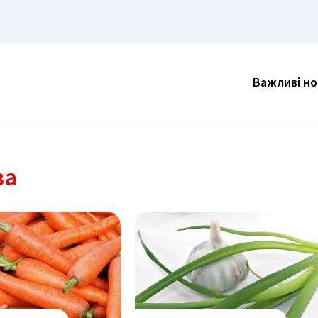
Важливі н
ва